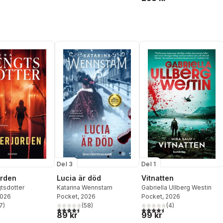
Del 3
Del 1
orden
Lucia är död
Vitnatten
tsdotter
Katarina Wennstam
Gabriella Ullberg Westin
2026
Pocket
, 2026
Pocket
, 2026
7
)
(
58
)
(
4
)
stjärnor. Totalt antal röster:
4,5
utav 5 stjärnor. Totalt antal röster:
4,5
utav 5 stjärnor. Totalt ant
89 kr
99 kr