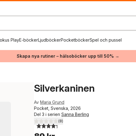
okus Play
E-böcker
Ljudböcker
Pocketböcker
Spel och pussel
Skapa nya rutiner – hälsoböcker upp till 50% →
Silverkaninen
Av
Maria Grund
Pocket, Svenska, 2026
Del 3 i serien
Sanna Berling
(
8
)
4,3
utav 5 stjärnor. Totalt antal röster: