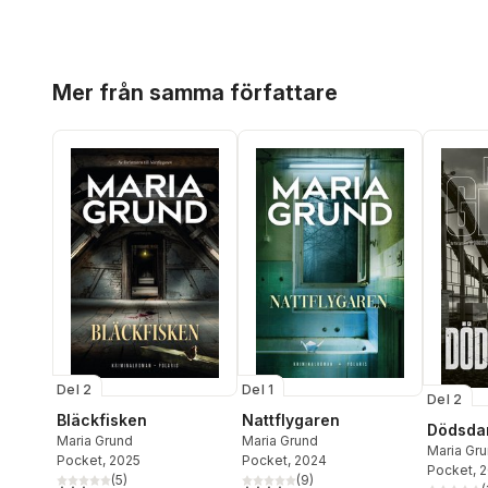
Hoppa över listan
Mer från samma författare
Del 2
Del 1
Del 2
Bläckfisken
Nattflygaren
Dödsda
Maria Grund
Maria Grund
Maria Gr
Pocket
, 2025
Pocket
, 2024
Pocket
, 
(
5
)
(
9
)