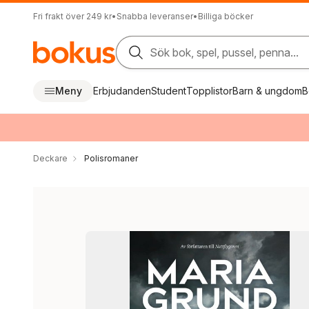
Fri frakt över 249 kr
•
Snabba leveranser
•
Billiga böcker
Sök bok, spel, pussel, penna...
Meny
Erbjudanden
Student
Topplistor
Barn & ungdom
B
Deckare
Polisromaner