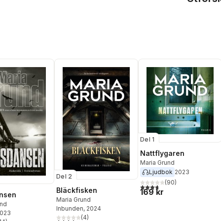
Del 1
Nattflygaren
Maria Grund
Ljudbok
2023
Del 2
(
90
)
3,7
utav 5 stjärnor. Totalt ant
Bläckfisken
169 kr
nsen
Maria Grund
und
Inbunden
, 2024
2023
(
4
)