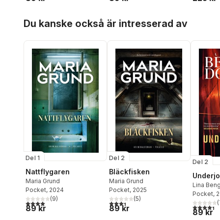
Hoppa över listan
Du kanske också är intresserad av
Del 1
Del 2
Del 2
Nattflygaren
Bläckfisken
Underj
Maria Grund
Maria Grund
Lina Beng
Pocket
, 2024
Pocket
, 2025
Pocket
, 
(
9
)
(
5
)
4,0
utav 5 stjärnor. Totalt antal röster:
3,4
utav 5 stjärnor. Totalt antal röster:
(
4,4
utav 5 
89 kr
89 kr
89 kr