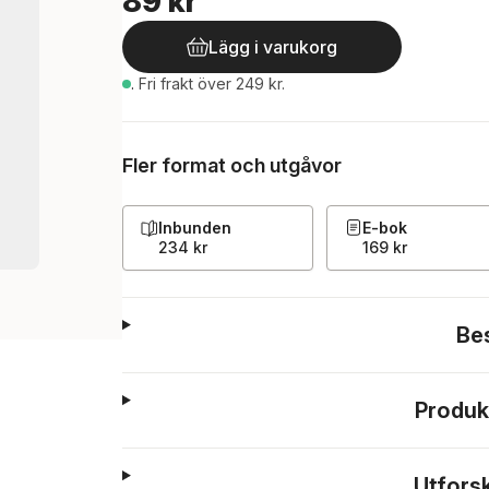
89 kr
Lägg i varukorg
.
Fri frakt över 249 kr.
Fler format och utgåvor
Inbunden
E-bok
234 kr
169 kr
Be
Produk
Utfors