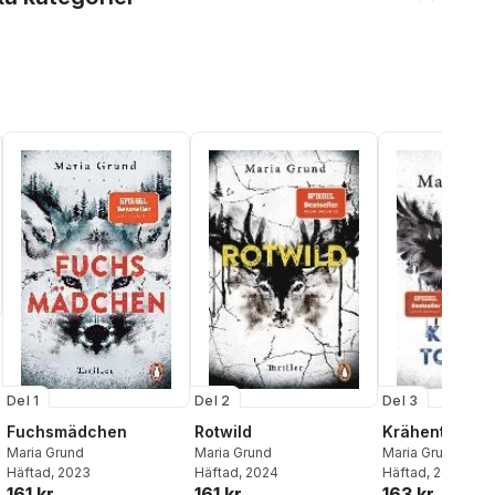
Del 1
Del 2
Del 3
al röster:
Fuchsmädchen
Rotwild
Krähentochte
Maria Grund
Maria Grund
Maria Grund
Häftad
, 2023
Häftad
, 2024
Häftad
, 2025
161 kr
161 kr
163 kr