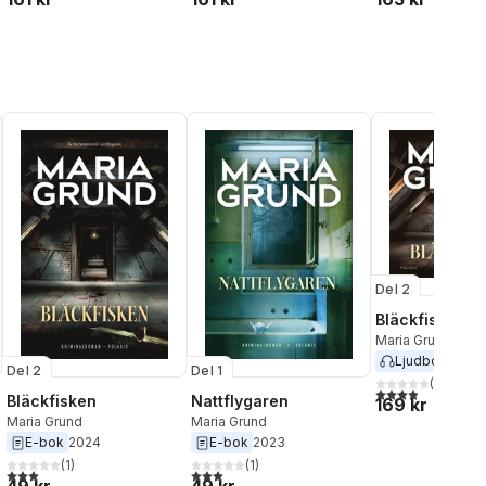
Del 2
Bläckfisken
Maria Grund
Ljudbok
2024
Del 2
Del 1
(
95
)
3,9
utav 5 stjärnor
Bläckfisken
Nattflygaren
169 kr
Maria Grund
Maria Grund
E-bok
2024
E-bok
2023
(
1
)
(
1
)
al röster:
3,0
utav 5 stjärnor. Totalt antal röster:
3,0
utav 5 stjärnor. Totalt antal röster: