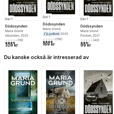
Del 1
Del 1
Del 1
Dödssynden
Dödssynden
Dödssynden
Maria Grund
Maria Grund
Maria Grund
Ljudbok
2020
Inbunden
, 2020
Pocket
, 2021
(
116
)
(
16
)
(
40
)
4,0
utav 5 stjärnor. Totalt antal röster:
3,8
utav 5 stjärnor. Totalt antal röster:
3,3
utav 5 stjärnor. Tota
169 kr
329 kr
99 kr
Hoppa över listan
Du kanske också är intresserad av