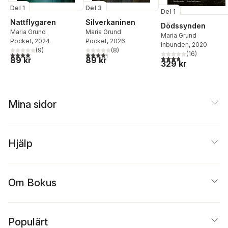
Del 1
Del 3
Del 1
Nattflygaren
Silverkaninen
Dödssynden
Maria Grund
Maria Grund
Maria Grund
Pocket
, 2024
Pocket
, 2026
Inbunden
, 2020
(
9
)
(
8
)
(
16
)
4,0
utav 5 stjärnor. Totalt antal röster:
4,3
utav 5 stjärnor. Totalt antal röster:
3,8
utav 5 stjärnor. Tota
89 kr
89 kr
329 kr
Mina sidor
Hjälp
Om Bokus
Populärt