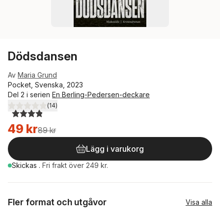
Dödsdansen
Av
Maria Grund
Pocket, Svenska, 2023
Del 2 i serien
En Berling-Pedersen-deckare
(
14
)
3,9
utav 5 stjärnor. Totalt antal röster:
49 kr
89 kr
Lägg i varukorg
Skickas
.
Fri frakt över 249 kr.
Fler format och utgåvor
Visa alla