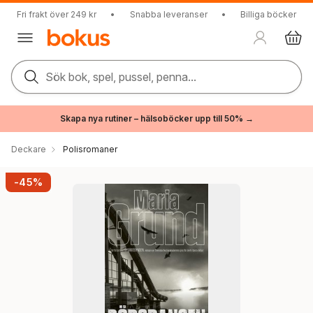
Fri frakt över 249 kr
•
Snabba leveranser
•
Billiga böcker
Sök bok, spel, pussel, penna...
Skapa nya rutiner – hälsoböcker upp till 50% →
Deckare
Polisromaner
-45%