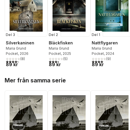
Del 3
Del 2
Del 1
Silverkaninen
Bläckfisken
Nattflygaren
Maria Grund
Maria Grund
Maria Grund
Pocket
, 2026
Pocket
, 2025
Pocket
, 2024
(
8
)
(
5
)
(
9
)
4,3
utav 5 stjärnor. Totalt antal röster:
3,4
utav 5 stjärnor. Totalt antal röster:
4,0
utav 5 stjärnor. Tota
89 kr
89 kr
89 kr
Hoppa över listan
Mer från samma serie