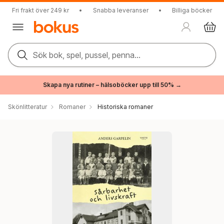
Fri frakt över 249 kr
•
Snabba leveranser
•
Billiga böcker
Sök bok, spel, pussel, penna...
Skapa nya rutiner – hälsoböcker upp till 50% →
Skönlitteratur
Romaner
Historiska romaner