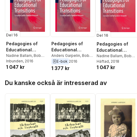
Del 16
Del 16
Pedagogies of
Pedagogies of
Pedagogies of
Educational
Educational
Educational
Transitions
Nadine Ballam
,
Bob
Transitions
Anders Garpelin
,
Bob
Transitions
Nadine Ballam
,
Bob
Perry
Inbunden
,
Anders Garpelin
, 2016
Perry
,
Nadine Ballam
E-bok
2016
Perry
Häftad
,
Anders Garpelin
, 2018
1 047 kr
1 047 kr
1 377 kr
Hoppa över listan
Du kanske också är intresserad av