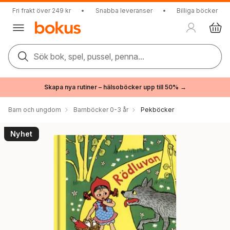
Fri frakt över 249 kr
•
Snabba leveranser
•
Billiga böcker
Sök bok, spel, pussel, penna...
Skapa nya rutiner – hälsoböcker upp till 50% →
Barn och ungdom
Barnböcker 0-3 år
Pekböcker
Nyhet