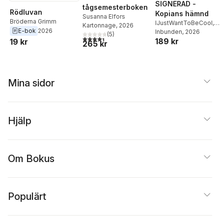
SIGNERAD -
tågsemesterboken
Rödluvan
Kopians hämnd
Susanna Elfors
Bröderna Grimm
IJustWantToBeCool
,
Kartonnage
, 2026
E-bok
2026
Joel Adolphson
Inbunden
, 2026
,
Emil
(
5
)
4,4
utav 5 stjärnor. Totalt antal röster:
189 kr
19 kr
Ejdemo Beer
,
Victor
265 kr
Beer
Mina sidor
Hjälp
Om Bokus
Populärt