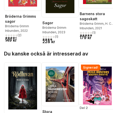
Barnens stora
Bröderna Grimms
sagoskatt
sagor
Sagor
Bröderna Grimm
,
H. C.
Bröderna Grimm
Bröderna Grimm
Andersen
Inbunden
, 2021
,
Wilhelm
Inbunden
, 2022
Inbunden
, 2023
Hauff
,
Charles Perrault
(
1
)
5,0
utav 5 stjärnor. Tota
(
2
)
(
1
)
179 kr
4,5
utav 5 stjärnor. Totalt antal röster:
4,0
utav 5 stjärnor. Totalt antal röster:
149 kr
228 kr
Hoppa över listan
Du kanske också är intresserad av
Signerad!
Del 2
Stora