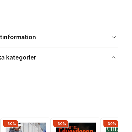
tinformation
ka kategorier
-30%
-30%
-30%