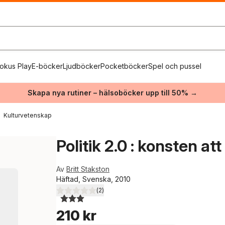
okus Play
E-böcker
Ljudböcker
Pocketböcker
Spel och pussel
Skapa nya rutiner – hälsoböcker upp till 50% →
Kulturvetenskap
Politik 2.0 : konsten a
Av
Britt Stakston
Häftad, Svenska, 2010
(
2
)
3,0
utav 5 stjärnor. Totalt antal röster:
210 kr