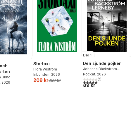
Del 1
Den sjunde pojken
Stortaxi
 och
Johanna Bäckström
Flora Wiström
orten
Lerneby
Pocket
, 2026
Inbunden
, 2026
 Bring
(
1
)
209 kr
259 kr
5,0
utav 5 stjärnor. Totalt ant
, 2026
89 kr