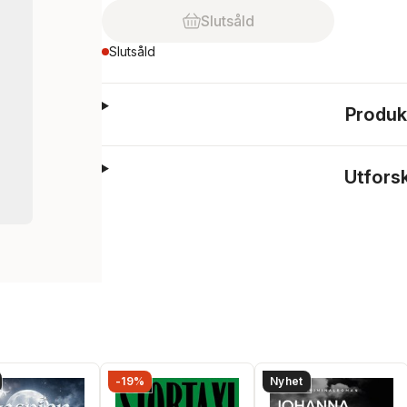
Slutsåld
Slutsåld
Produk
Utfors
-19%
Nyhet