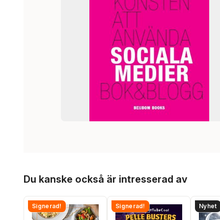
Hoppa över listan
Du kanske också är intresserad av
Signerad!
Signerad!
Nyhet