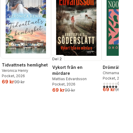
Del 2
Tidvattnets hemlighet
Vykort från en
Drömräkning
Veronica Henry
mördare
Chimamanda Ngoz
Pocket
, 2026
Pocket
, 2026
Mattias Edvardsson
69 kr
99 kr
al röster:
(
1
)
Pocket
, 2026
5,0
utav 5 stjärnor.
69 kr
69 kr
99 kr
99 kr