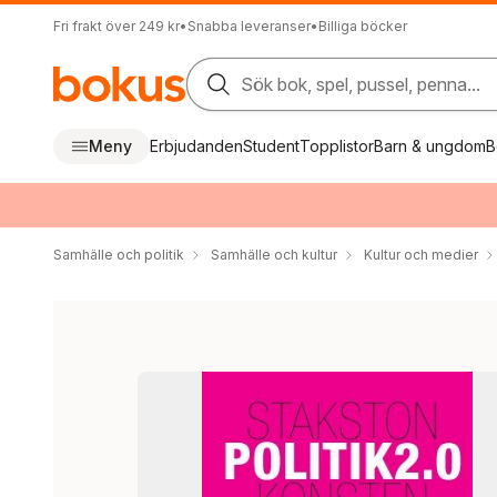
Fri frakt över 249 kr
•
Snabba leveranser
•
Billiga böcker
Sök bok, spel, pussel, penna...
Meny
Erbjudanden
Student
Topplistor
Barn & ungdom
B
Samhälle och politik
Samhälle och kultur
Kultur och medier