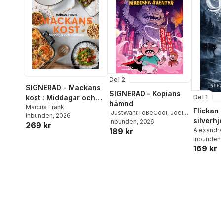
Del 2
SIGNERAD - Mackans
SIGNERAD - Kopians
Del 1
kost : Middagar och
hämnd
matlådor
Marcus Frank
Flickan
IJustWantToBeCool
,
Joel
Inbunden
, 2026
silverhj
Adolphson
Inbunden
, 2026
,
Emil Ejdemo
269 kr
Alexandra
189 kr
Beer
,
Victor Beer
Inbunden
169 kr