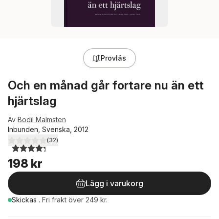
Provläs
Och en månad går fortare nu än ett
hjärtslag
Av
Bodil Malmsten
Inbunden, Svenska, 2012
(
32
)
4,3
utav 5 stjärnor. Totalt antal röster:
198 kr
Lägg i varukorg
Skickas
.
Fri frakt över 249 kr.