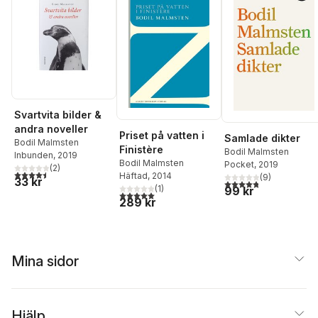
Svartvita bilder &
andra noveller
Priset på vatten i
Samlade dikter
Bodil Malmsten
Finistère
Bodil Malmsten
Inbunden
, 2019
Bodil Malmsten
Pocket
, 2019
(
2
)
4,5
utav 5 stjärnor. Totalt antal röster:
Häftad
, 2014
(
9
)
33 kr
4,8
utav 5 stjärnor. Tota
(
1
)
99 kr
5,0
utav 5 stjärnor. Totalt antal röster:
289 kr
Mina sidor
Hjälp