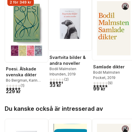
2 för 349 kr
Svartvita bilder &
andra noveller
Samlade dikter
Poesi. Älskade
Bodil Malmsten
Bodil Malmsten
Inbunden
, 2019
svenska dikter
Pocket
, 2019
(
2
)
Bo Bergman
,
Karin
4,5
utav 5 stjärnor. Totalt antal röster:
(
9
)
33 kr
4,8
utav 5 stjärnor. Tota
Boye
,
Pär Lagerkvist
(
1
)
,
5,0
utav 5 stjärnor. Totalt antal röster:
99 kr
229 kr
m.fl.
,
Bodil Malmsten
,
Edith Södergran
,
Tomas Tranströmer
Hoppa över listan
Du kanske också är intresserad av