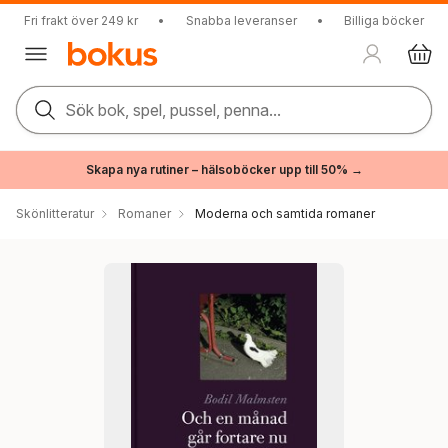
Fri frakt över 249 kr
•
Snabba leveranser
•
Billiga böcker
Sök bok, spel, pussel, penna...
Skapa nya rutiner – hälsoböcker upp till 50% →
Skönlitteratur
Romaner
Moderna och samtida romaner