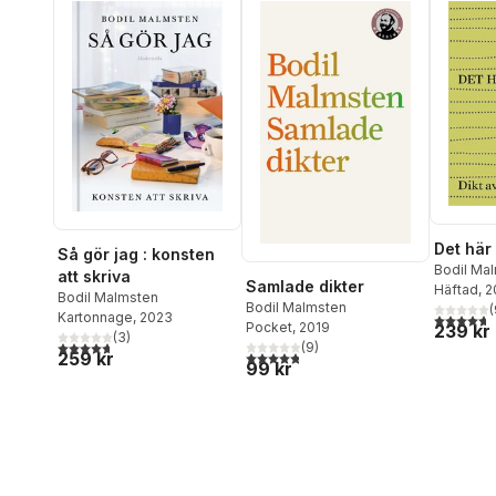
Det här 
Så gör jag : konsten
Bodil Ma
att skriva
Samlade dikter
Häftad
, 
Bodil Malmsten
Bodil Malmsten
(
Kartonnage
, 2023
4,7
utav 5 
Pocket
, 2019
239 kr
(
3
)
4,7
utav 5 stjärnor. Totalt antal röster:
(
9
)
4,8
utav 5 stjärnor. Totalt antal röster:
259 kr
99 kr