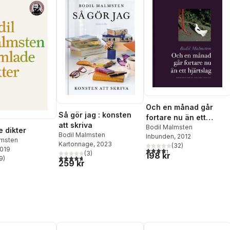
Och en månad går
Så gör jag : konsten
fortare nu än ett
att skriva
hjärtslag
Bodil Malmsten
 dikter
Bodil Malmsten
Inbunden
, 2012
lmsten
Kartonnage
, 2023
(
32
)
2019
4,3
utav 5 stjärnor. Totalt ant
(
3
)
198 kr
4,7
utav 5 stjärnor. Totalt antal röster:
9
)
stjärnor. Totalt antal röster:
259 kr