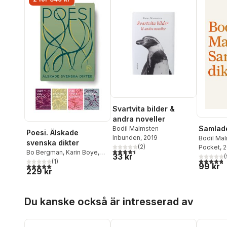
Svartvita bilder &
andra noveller
Samlade
Bodil Malmsten
Poesi. Älskade
Inbunden
, 2019
Bodil Ma
svenska dikter
(
2
)
Pocket
, 
4,5
utav 5 stjärnor. Totalt antal röster:
Bo Bergman
,
Karin Boye
,
33 kr
(
4,8
utav 5 
Pär Lagerkvist
(
1
)
,
m.fl.
,
Bodil
99 kr
5,0
utav 5 stjärnor. Totalt antal röster:
229 kr
Malmsten
,
Edith Södergran
,
Tomas Tranströmer
Hoppa över listan
Du kanske också är intresserad av