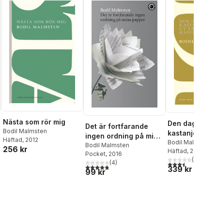
Nästa som rör mig
Den dagen
Det är fortfarande
Bodil Malmsten
kastanjerna sl
ingen ordning på mina
Häftad
, 2012
jag långt häri
Bodil Malmsten
papper
Bodil Malmsten
256 kr
Häftad
, 2013
Pocket
, 2016
(
2
)
(
4
)
al röster:
3,5
utav 5 stjärnor.
4,8
utav 5 stjärnor. Totalt antal röster:
339 kr
99 kr