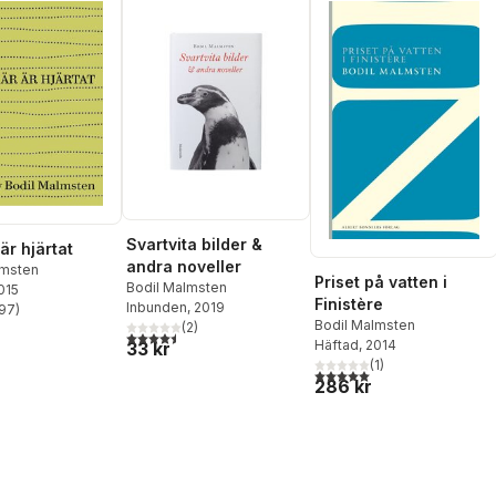
Svartvita bilder &
är hjärtat
andra noveller
lmsten
Priset på vatten i
Bodil Malmsten
2015
Finistère
Inbunden
, 2019
97
)
stjärnor. Totalt antal röster:
Bodil Malmsten
(
2
)
4,5
utav 5 stjärnor. Totalt antal röster:
Häftad
, 2014
33 kr
(
1
)
5,0
utav 5 stjärnor. Totalt ant
286 kr