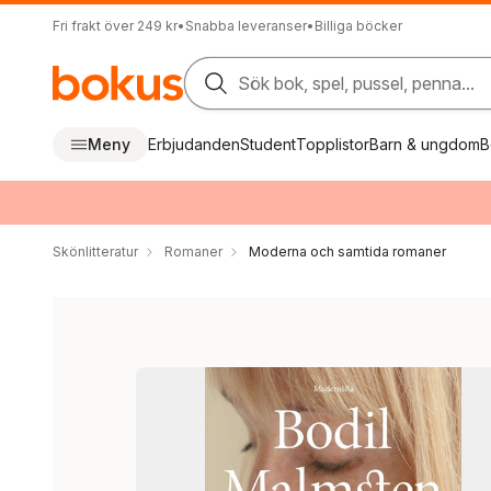
Fri frakt över 249 kr
•
Snabba leveranser
•
Billiga böcker
Sök bok, spel, pussel, penna...
Meny
Erbjudanden
Student
Topplistor
Barn & ungdom
B
Skönlitteratur
Romaner
Moderna och samtida romaner