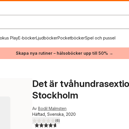
okus Play
E-böcker
Ljudböcker
Pocketböcker
Spel och pussel
Skapa nya rutiner – hälsoböcker upp till 50% →
Det är tvåhundrasextio
Stockholm
Av
Bodil Malmsten
Häftad, Svenska, 2020
(
6
)
4,7
utav 5 stjärnor. Totalt antal röster: