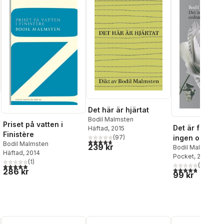
Det här är hjärtat
Bodil Malmsten
Priset på vatten i
Det är fortfar
Häftad
, 2015
Finistère
(
97
)
ingen ordning
4,7
utav 5 stjärnor. Totalt antal röster:
Bodil Malmsten
239 kr
al röster:
papper
Bodil Malmsten
Häftad
, 2014
Pocket
, 2016
(
1
)
(
4
)
5,0
utav 5 stjärnor. Totalt antal röster:
4,8
utav 5 stjärnor
286 kr
99 kr