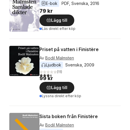
E-bok
PDF
, 
Svenska
, 
2016
79 kr
Lägg till
Läs direkt efter köp
Priset på vatten i Finistère
Av
Bodil Malmsten
Ljudbok
Svenska
, 
2009
(
11
)
3,4
utav 5 stjärnor. Totalt antal röster:
99 kr
Lägg till
Lyssna direkt efter köp
Sista boken från Finistère
Av
Bodil Malmsten