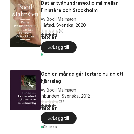
Det är tvåhundrasextio mil mellan
Finistère och Stockholm
Av
Bodil Malmsten
Häftad, Svenska, 2020
(
6
)
4,7
utav 5 stjärnor. Totalt antal röster:
188 kr
Lägg till
Och en månad går fortare nu än ett
hjärtslag
Av
Bodil Malmsten
Inbunden, Svenska, 2012
(
32
)
4,3
utav 5 stjärnor. Totalt antal röster:
198 kr
Lägg till
Skickas