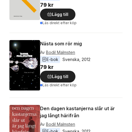
79 kr
Lägg till
Läs direkt efter köp
Nästa som rör mig
Av
Bodil Malmsten
E-bok
Svenska
, 
2012
79 kr
Lägg till
Läs direkt efter köp
Den dagen kastanjerna slår ut är
jag långt härifrån
Av
Bodil Malmsten
E-bok
Svenska
, 
2012