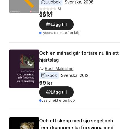
Ljudbok
Svenska
, 
2008
(
6
)
4,0
utav 5 stjärnor. Totalt antal röster:
99 kr
Lägg till
Lyssna direkt efter köp
Och en månad går fortare nu än ett
hjärtslag
Av
Bodil Malmsten
E-bok
Svenska
, 
2012
99 kr
Lägg till
Läs direkt efter köp
Och ett skepp med sju segel och
femti kanoner ska försvinna med