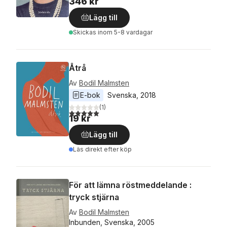
346 kr
Lägg till
Skickas
inom 5-8 vardagar
Åtrå
Av
Bodil Malmsten
E-bok
Svenska
, 
2018
(
1
)
5,0
utav 5 stjärnor. Totalt antal röster:
19 kr
Lägg till
Läs direkt efter köp
För att lämna röstmeddelande :
tryck stjärna
Av
Bodil Malmsten
Inbunden, Svenska, 2005