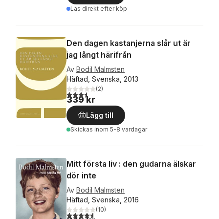
Läs direkt efter köp
Den dagen kastanjerna slår ut är
jag långt härifrån
Av
Bodil Malmsten
Häftad, Svenska, 2013
(
2
)
3,5
utav 5 stjärnor. Totalt antal röster:
339 kr
Lägg till
Skickas
inom 5-8 vardagar
Mitt första liv : den gudarna älskar
dör inte
Av
Bodil Malmsten
Häftad, Svenska, 2016
(
10
)
4,6
utav 5 stjärnor. Totalt antal röster: