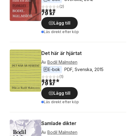
(
2
)
4,0
utav 5 stjärnor. Totalt antal röster:
79 kr
Lägg till
Läs direkt efter köp
Det här är hjärtat
Av
Bodil Malmsten
E-bok
PDF
, 
Svenska
, 
2015
(
1
)
5,0
utav 5 stjärnor. Totalt antal röster:
79 kr
Lägg till
Läs direkt efter köp
Samlade dikter
Av
Bodil Malmsten