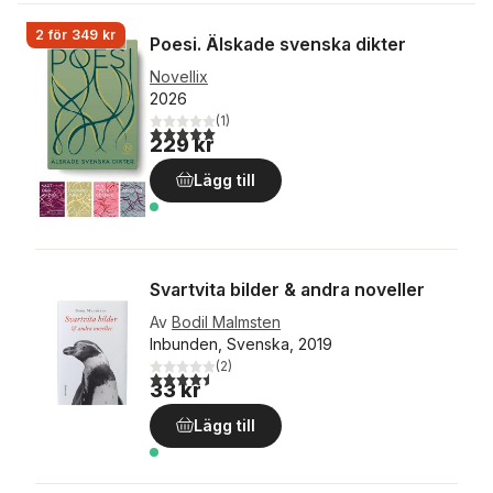
2 för 349 kr
Poesi. Älskade svenska dikter
Novellix
2026
(
1
)
5,0
utav 5 stjärnor. Totalt antal röster:
229 kr
Lägg till
Svartvita bilder & andra noveller
Av
Bodil Malmsten
Inbunden, Svenska, 2019
(
2
)
4,5
utav 5 stjärnor. Totalt antal röster:
33 kr
Lägg till