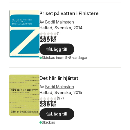
Priset på vatten i Finistère
Av
Bodil Malmsten
Häftad, Svenska, 2014
(
1
)
5,0
utav 5 stjärnor. Totalt antal röster:
289 kr
Lägg till
Skickas
inom 5-8 vardagar
Det här är hjärtat
Av
Bodil Malmsten
Häftad, Svenska, 2015
(
97
)
4,7
utav 5 stjärnor. Totalt antal röster:
239 kr
Lägg till
Skickas