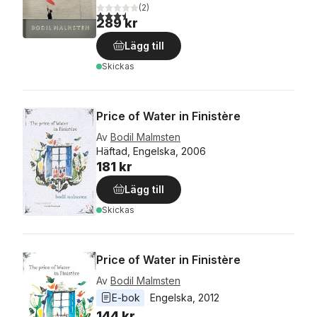
(
2
)
3,5
utav 5 stjärnor. Totalt antal röster:
289 kr
Lägg till
Skickas
Price of Water in Finistère
Av
Bodil Malmsten
Häftad, Engelska, 2006
181 kr
Lägg till
Skickas
Price of Water in Finistère
Av
Bodil Malmsten
E-bok
Engelska
, 
2012
144 kr