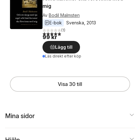
mig
Av
Bodil Malmsten
E-bok
Svenska
, 
2013
(
1
)
5,0
utav 5 stjärnor. Totalt antal röster:
99 kr
Lägg till
Läs direkt efter köp
Visa 30 till
Mina sidor