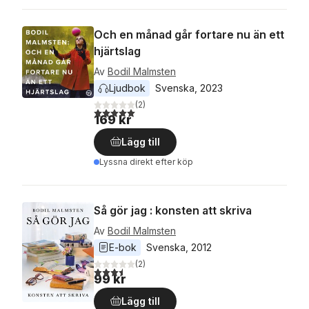
Och en månad går fortare nu än ett
hjärtslag
Av
Bodil Malmsten
Ljudbok
Svenska
, 
2023
(
2
)
5,0
utav 5 stjärnor. Totalt antal röster:
169 kr
Lägg till
Lyssna direkt efter köp
Så gör jag : konsten att skriva
Av
Bodil Malmsten
E-bok
Svenska
, 
2012
(
2
)
3,5
utav 5 stjärnor. Totalt antal röster:
99 kr
Lägg till