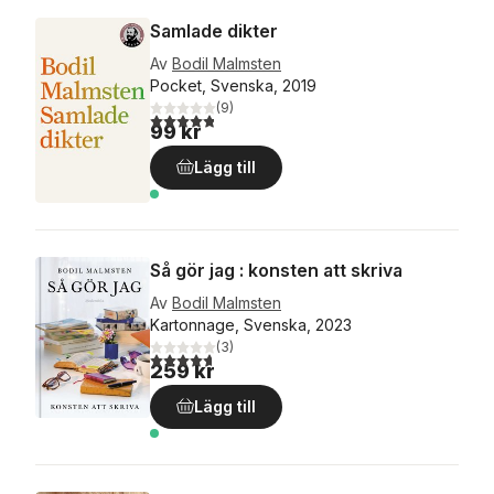
Samlade dikter
Av
Bodil Malmsten
Pocket, Svenska, 2019
(
9
)
4,8
utav 5 stjärnor. Totalt antal röster:
99 kr
Lägg till
Så gör jag : konsten att skriva
Av
Bodil Malmsten
Kartonnage, Svenska, 2023
(
3
)
4,7
utav 5 stjärnor. Totalt antal röster:
259 kr
Lägg till