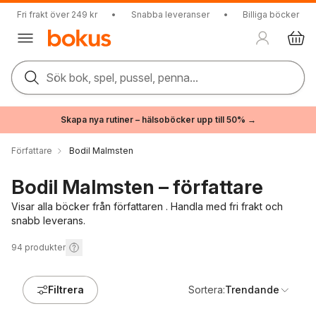
Fri frakt över 249 kr
•
Snabba leveranser
•
Billiga böcker
Sök bok, spel, pussel, penna...
Skapa nya rutiner – hälsoböcker upp till 50% →
Författare
Bodil Malmsten
Bodil Malmsten – författare
Visar alla böcker från författaren . Handla med fri frakt och
snabb leverans.
94
produkter
Filtrera
Sortera:
Trendande