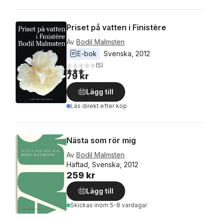
Priset på vatten i Finistère
Av
Bodil Malmsten
E-bok
Svenska
, 
2012
(
5
)
3,2
utav 5 stjärnor. Totalt antal röster:
79 kr
Lägg till
Läs direkt efter köp
Nästa som rör mig
Av
Bodil Malmsten
Häftad, Svenska, 2012
259 kr
Lägg till
Skickas
inom 5-8 vardagar