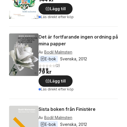
Lägg till
Läs direkt efter köp
Det är fortfarande ingen ordning på
mina papper
Av
Bodil Malmsten
E-bok
Svenska
, 
2012
(
2
)
3,0
utav 5 stjärnor. Totalt antal röster:
79 kr
Lägg till
Läs direkt efter köp
Sista boken från Finistère
Av
Bodil Malmsten
E-bok
Svenska
, 
2012