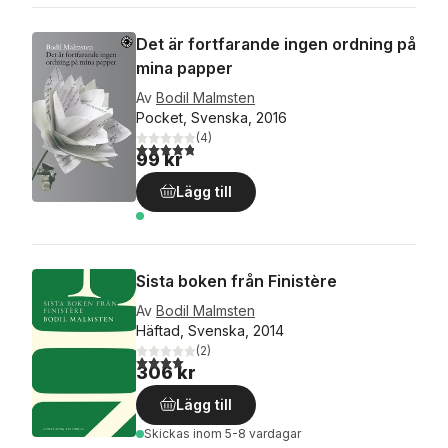
Det är fortfarande ingen ordning på
mina papper
Av
Bodil Malmsten
Pocket, Svenska, 2016
(
4
)
4,8
utav 5 stjärnor. Totalt antal röster:
99 kr
Lägg till
Sista boken från Finistère
Av
Bodil Malmsten
Häftad, Svenska, 2014
(
2
)
4,0
utav 5 stjärnor. Totalt antal röster:
306 kr
Lägg till
Skickas
inom 5-8 vardagar