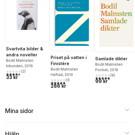
Svartvita bilder &
andra noveller
Priset på vatten i
Samlade dikter
Bodil Malmsten
Finistère
Bodil Malmsten
Inbunden
, 2019
Bodil Malmsten
Pocket
, 2019
(
2
)
4,5
utav 5 stjärnor. Totalt antal röster:
Häftad
, 2014
(
9
)
33 kr
4,8
utav 5 stjärnor. Tota
(
1
)
99 kr
5,0
utav 5 stjärnor. Totalt antal röster:
286 kr
Mina sidor
Hjälp