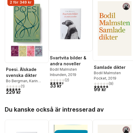
2 för 349 kr
Svartvita bilder &
andra noveller
Samlade dikter
Poesi. Älskade
Bodil Malmsten
Bodil Malmsten
Inbunden
, 2019
svenska dikter
Pocket
, 2019
(
2
)
Bo Bergman
,
Karin
4,5
utav 5 stjärnor. Totalt antal röster:
(
9
)
33 kr
4,8
utav 5 stjärnor. Tota
Boye
,
Pär Lagerkvist
(
1
)
,
5,0
utav 5 stjärnor. Totalt antal röster:
99 kr
229 kr
m.fl.
,
Bodil Malmsten
,
Edith Södergran
,
Tomas Tranströmer
Hoppa över listan
Du kanske också är intresserad av