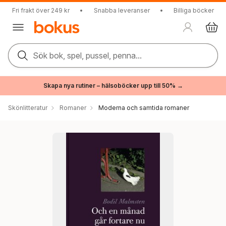
Fri frakt över 249 kr
•
Snabba leveranser
•
Billiga böcker
Sök bok, spel, pussel, penna...
Skapa nya rutiner – hälsoböcker upp till 50% →
Skönlitteratur
Romaner
Moderna och samtida romaner