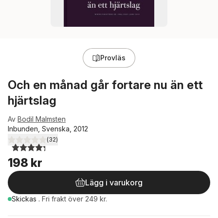
Provläs
Och en månad går fortare nu än ett
hjärtslag
Av
Bodil Malmsten
Inbunden, Svenska, 2012
(
32
)
4,3
utav 5 stjärnor. Totalt antal röster:
198 kr
Lägg i varukorg
Skickas
.
Fri frakt över 249 kr.