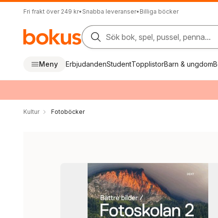
Fri frakt över 249 kr
•
Snabba leveranser
•
Billiga böcker
Sök bok, spel, pussel, penna...
Meny
Erbjudanden
Student
Topplistor
Barn & ungdom
B
Kultur
Fotoböcker