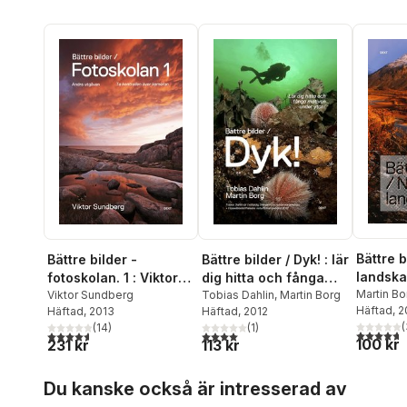
Bättre b
Bättre bilder -
Bättre bilder / Dyk! : lär
landsk
fotoskolan. 1 : Viktor
dig hitta och fånga
Martin Bo
Sundberg lär dig ta
Viktor Sundberg
motiven under ytan
Tobias Dahlin
,
Martin Borg
Häftad
, 2
Häftad
, 2013
Häftad
, 2012
kontrollen över
(
(
14
)
(
1
)
kameran
4,7
utav 5 
4,6
utav 5 stjärnor. Totalt antal röster:
4,0
utav 5 stjärnor. Totalt antal röster:
100 kr
231 kr
113 kr
Hoppa över listan
Du kanske också är intresserad av