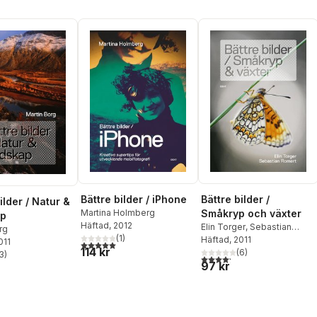
Bättre bilder / iPhone
Bättre bilder /
ilder / Natur &
Martina Holmberg
Småkryp och växter
ap
Häftad
, 2012
Elin Torger
,
Sebastian
rg
(
1
)
Romert
Häftad
, 2011
011
5,0
utav 5 stjärnor. Totalt antal röster:
114 kr
(
6
)
3
)
4,2
utav 5 stjärnor. Totalt ant
stjärnor. Totalt antal röster:
97 kr