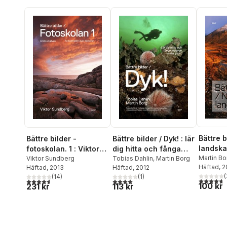
Bättre b
Bättre bilder -
Bättre bilder / Dyk! : lär
landsk
fotoskolan. 1 : Viktor
dig hitta och fånga
Martin Bo
Sundberg lär dig ta
Viktor Sundberg
motiven under ytan
Tobias Dahlin
,
Martin Borg
Häftad
, 2
Häftad
, 2013
Häftad
, 2012
kontrollen över
(
(
14
)
(
1
)
kameran
4,7
utav 5 
4,6
utav 5 stjärnor. Totalt antal röster:
4,0
utav 5 stjärnor. Totalt antal röster:
100 kr
231 kr
113 kr