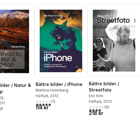
Bättre bilder /
Bättre bilder / iPhone
ilder / Natur &
Streetfoto
Martina Holmberg
ap
Eric Kim
Häftad
, 2012
rg
Häftad
, 2013
(
1
)
011
5,0
utav 5 stjärnor. Totalt antal röster:
114 kr
(
9
)
3
)
4,2
utav 5 stjärnor. Totalt ant
stjärnor. Totalt antal röster:
218 kr