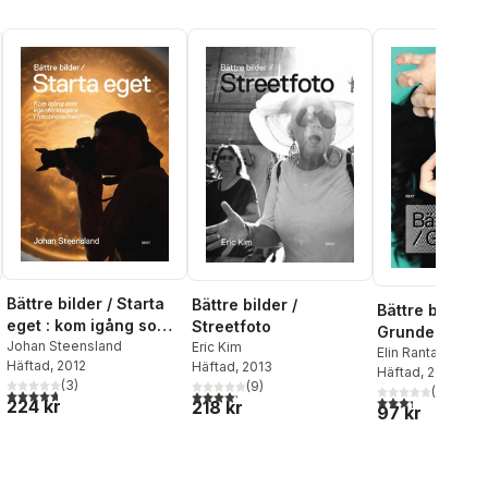
Bättre bilder / Starta
Bättre bilder /
Bättre bilder /
eget : kom igång som
Streetfoto
Grunderna
egenföretagare i
Johan Steensland
Eric Kim
Elin Rantakrans
,
T
Häftad
, 2012
Häftad
, 2013
fotobranschen!
Hagberg
Häftad
, 2011
(
3
)
(
9
)
(
6
)
4,7
utav 5 stjärnor. Totalt antal röster:
4,2
utav 5 stjärnor. Totalt antal röster:
al röster:
3,3
utav 5 stjärnor
224 kr
218 kr
97 kr