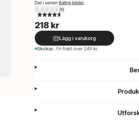
Del i serien
Bättre bilder
(
5
)
4,6
utav 5 stjärnor. Totalt antal röster:
218 kr
Lägg i varukorg
Skickas
.
Fri frakt över 249 kr.
Be
Produk
Utfors