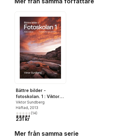
Mer från samma författare
Bättre bilder -
fotoskolan. 1 : Viktor
Sundberg lär dig ta
Viktor Sundberg
Häftad
, 2013
kontrollen över
(
14
)
kameran
4,6
utav 5 stjärnor. Totalt antal röster:
231 kr
Hoppa över listan
Mer från samma serie