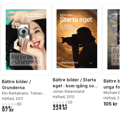
Bättre bilder / Starta
Bättre bilder /
Bättre bilder /
eget : kom igång som
unga fotograf
Grunderna
egenföretagare i
Johan Steensland
Michael Ebert
,
Sa
Elin Rantakrans
,
Tobias
Häftad
, 2012
fotobranschen!
Abend
Häftad
, 2011
Hagberg
Häftad
, 2011
(
3
)
105 kr
(
6
)
4,7
utav 5 stjärnor. Totalt antal röster:
al röster:
3,3
utav 5 stjärnor. Totalt antal röster:
224 kr
97 kr