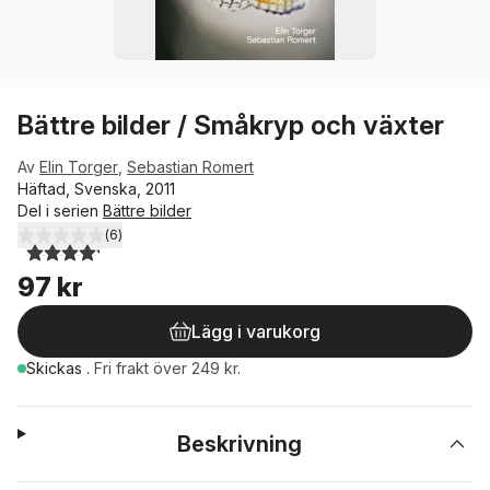
Bättre bilder / Småkryp och växter
Av
Elin Torger
,
Sebastian Romert
Häftad, Svenska, 2011
Del i serien
Bättre bilder
(
6
)
4,2
utav 5 stjärnor. Totalt antal röster:
97 kr
Lägg i varukorg
Skickas
.
Fri frakt över 249 kr.
Beskrivning