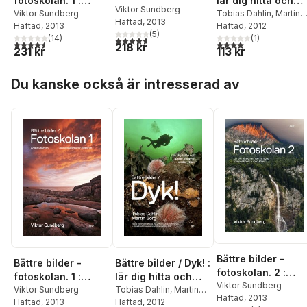
fotoskolan. 1 :
lär dig hitta och
Viktor Sundberg lär
Viktor Sundberg
Viktor Sundberg lär
Viktor Sundberg
fånga motiven
Tobias Dahlin
,
Martin
Häftad
, 2013
dig fånga rätt ljus i
Häftad
, 2013
Borg
Häftad
, 2012
dig ta kontrollen
under ytan
(
5
)
snygga
(
14
)
(
1
)
4,6
utav 5 stjärnor. Totalt antal röster:
över kameran
4,6
utav 5 stjärnor. Totalt antal röster:
4,0
utav 5 stjärnor. Tota
218 kr
231 kr
113 kr
kompositioner -
med känsla!
Hoppa över listan
Du kanske också är intresserad av
Bättre bilder -
Bättre bilder -
Bättre bilder / Dyk! :
fotoskolan. 2 :
fotoskolan. 1 :
lär dig hitta och
Viktor Sundberg lä
Viktor Sundberg
Viktor Sundberg lär
Viktor Sundberg
fånga motiven
Tobias Dahlin
,
Martin
Häftad
, 2013
dig fånga rätt ljus 
Häftad
, 2013
Borg
Häftad
, 2012
dig ta kontrollen
under ytan