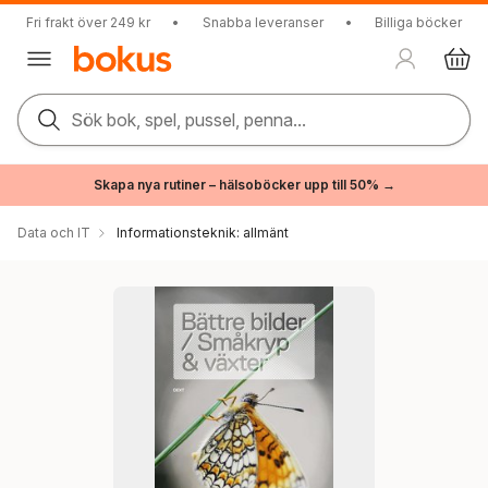
Fri frakt över 249 kr
•
Snabba leveranser
•
Billiga böcker
Sök bok, spel, pussel, penna...
Skapa nya rutiner – hälsoböcker upp till 50% →
Data och IT
Informationsteknik: allmänt