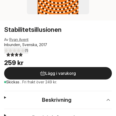
Stabilitetsillusionen
Av
Ryan Avent
Inbunden, Svenska, 2017
(
1
)
4,0
utav 5 stjärnor. Totalt antal röster:
259 kr
Lägg i varukorg
Skickas
.
Fri frakt över 249 kr.
Beskrivning