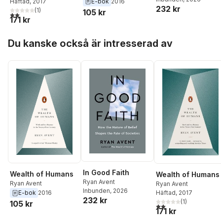
E-bok
2016
Häftad
, 2017
232 kr
(
1
)
105 kr
2,0
utav 5 stjärnor. Totalt antal röster:
171 kr
Hoppa över listan
Du kanske också är intresserad av
In Good Faith
Wealth of Humans
Wealth of Humans
Ryan Avent
Ryan Avent
Ryan Avent
Inbunden
, 2026
E-bok
2016
Häftad
, 2017
232 kr
(
1
)
105 kr
2,0
utav 5 stjärnor. Tota
171 kr