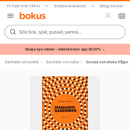
Fri frakt över 249 kr
•
Snabba leveranser
•
Billiga böcker
Sök bok, spel, pussel, penna...
Skapa nya rutiner – hälsoböcker upp till 50% →
Samhälle och politik
Samhälle och kultur
Sociala och etiska frågor