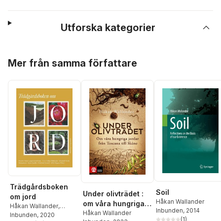
Utforska kategorier
Hoppa över listan
Mer från samma författare
Trädgårdsboken
Soil
Under olivträdet :
om jord
Håkan Wallander
om våra hungriga
Håkan Wallander
,
Inbunden
, 2014
jordar från
Håkan Wallander
Elisabeth Svalin-
Inbunden
, 2020
(
1
)