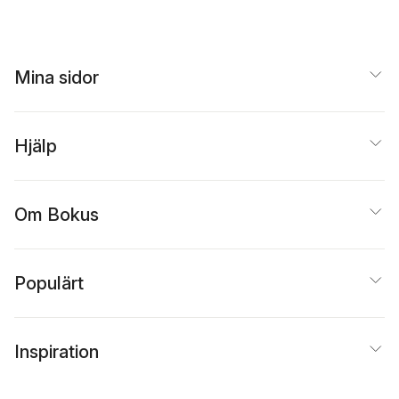
Magnus Nobel
,
Anne
Langenskiöld-Folke
Mina sidor
Hjälp
Om Bokus
Populärt
Inspiration