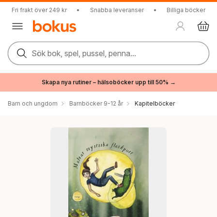
Fri frakt över 249 kr
•
Snabba leveranser
•
Billiga böcker
Sök bok, spel, pussel, penna...
Skapa nya rutiner – hälsoböcker upp till 50% →
Barn och ungdom
Barnböcker 9-12 år
Kapitelböcker