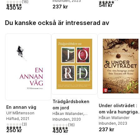
Inbunden
, 2023
Toscana till Skåne
5,0
utav 5 stjärnor. Tota
Gunnarsson
(
16
)
,
Anton
541 kr
4,9
utav 5 stjärnor. Totalt antal röster:
237 kr
430 kr
Sundin
,
Charlotte
Permell
,
Alf Nobel
,
Hoppa över listan
Magnus Nobel
,
Anne
Du kanske också är intresserad av
Langenskiöld-Folke
Trädgårdsboken
Under olivträdet :
En annan väg
om jord
om våra hungriga
Ulf Mårtensson
Håkan Wallander
,
jordar från
Håkan Wallander
Häftad
, 2021
Elisabeth Svalin-
Inbunden
, 2020
Inbunden
, 2023
Toscana till Skåne
(
3
)
Gunnarsson
(
16
)
,
Anton
4,7
utav 5 stjärnor. Totalt antal röster:
4,9
utav 5 stjärnor. Totalt antal röster:
237 kr
250 kr
430 kr
Sundin
,
Charlotte
Permell
,
Alf Nobel
,