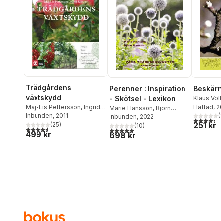
Trädgårdens
Perenner : Inspiration
Beskär
växtskydd
- Skötsel - Lexikon
Klaus Vol
Alm
Häftad
, 
Maj-Lis Pettersson
,
Ingrid
Marie Hansson
,
Björn
(
Åkesson
Inbunden
, 2011
Hansson
Inbunden
, 2022
4,3
utav 5 
251 kr
(
25
)
(
10
)
4,6
utav 5 stjärnor. Totalt antal röster:
4,9
utav 5 stjärnor. Totalt antal röster:
499 kr
698 kr