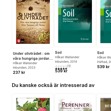
Soil
Soil
Under olivträdet : om
Håkan Wallander
Håkan Wa
våra hungriga jordar
Inbunden
, 2014
Häftad
, 
från Toscana till
Håkan Wallander
(
1
)
539 kr
Inbunden
, 2023
5,0
utav 5 stjärnor. Totalt antal röster:
Skåne
539 kr
237 kr
Hoppa över listan
Du kanske också är intresserad av