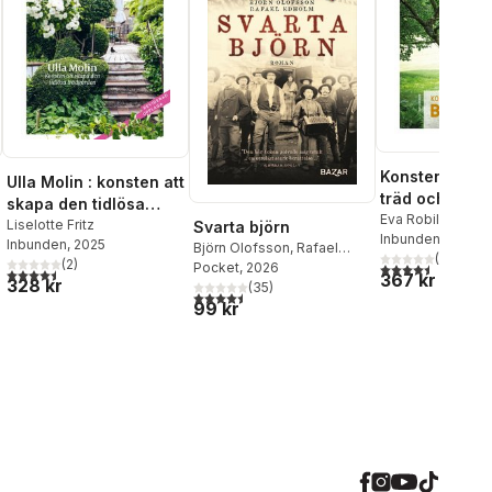
Konsten att be
Ulla Molin : konsten att
träd och busk
skapa den tidlösa
Eva Robild
,
Geor
trädgården
Liselotte Fritz
Svarta björn
Grundsten
Inbunden
, 2021
Inbunden
, 2025
Björn Olofsson
,
Rafael
(
58
)
(
2
)
4,5
utav 5 stjärnor.
Edholm
Pocket
, 2026
4,5
utav 5 stjärnor. Totalt antal röster:
al röster:
367 kr
328 kr
(
35
)
4,5
utav 5 stjärnor. Totalt antal röster:
99 kr