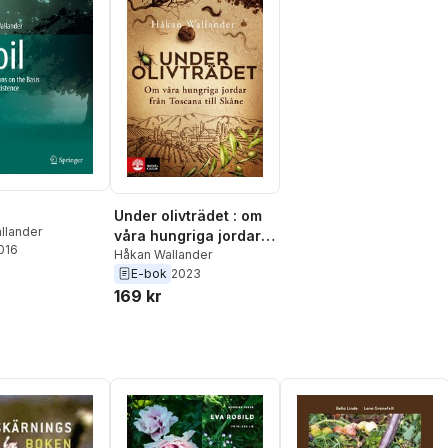
Under olivträdet : om
llander
våra hungriga jordar
2016
från Toscana till
Håkan Wallander
E-bok
2023
Skåne
169 kr