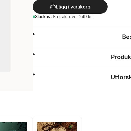
Lägg i varukorg
Skickas
.
Fri frakt över 249 kr.
Be
Produk
Utfors