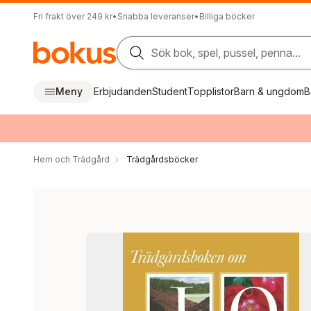
Fri frakt över 249 kr
•
Snabba leveranser
•
Billiga böcker
Sök bok, spel, pussel, penna...
Meny
Erbjudanden
Student
Topplistor
Barn & ungdom
B
Hem och Trädgård
Trädgårdsböcker