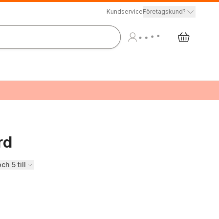
Kundservice
Företagskund?
rd
ch 5 till