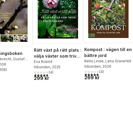
Kompost : vägen till en
Rätt växt på rätt plats :
ningsboken
bättre jord
välja växter som trivs i
lbrecht
,
Gustaf
Bella Linde
,
Lena Granefelt
din trädgård
Eva Robild
2006
Inbunden
, 2026
Inbunden
, 2025
108
)
(
4
)
stjärnor. Totalt antal röster:
(
4
)
4,8
utav 5 stjärnor. Totalt ant
4,8
utav 5 stjärnor. Totalt antal röster:
269 kr
299 kr