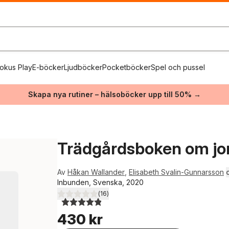
okus Play
E-böcker
Ljudböcker
Pocketböcker
Spel och pussel
Skapa nya rutiner – hälsoböcker upp till 50% →
Trädgårdsboken om jo
Av
Håkan Wallander
,
Elisabeth Svalin-Gunnarsson
o
Inbunden, Svenska, 2020
(
16
)
4,9
utav 5 stjärnor. Totalt antal röster:
430 kr