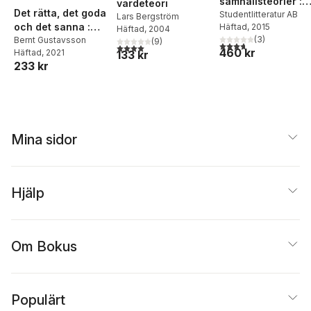
samhällsteorier :
värdeteori
Maria Rydell
,
Ingegerd
Det rätta, det goda
traditioner,
Studentlitteratur AB
Tallberg Broman
,
Lars Bergström
och det sanna :
Häftad
, 2015
riktningar,
Robert Thornberg
,
Häftad
, 2004
(
3
)
grundfrågor inom
Bernt Gustavsson
Ásgeir Tryggvason
,
(
9
)
teoretiker
3,7
utav 5 stjärnor. Tota
4,0
utav 5 stjärnor. Totalt antal röster:
460 kr
Häftad
, 2021
133 kr
Johannes Westberg
,
samtida politisk
233 kr
Johan Öhman
filosofi
Mina sidor
Hjälp
Om Bokus
Populärt