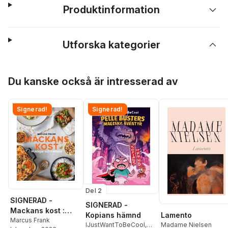
Produktinformation
Utforska kategorier
Hoppa över listan
Du kanske också är intresserad av
Signerad!
Signerad!
Del 2
SIGNERAD -
SIGNERAD -
Mackans kost :
Lamento
Kopians hämnd
Middagar och
Marcus Frank
Madame Nielsen
IJustWantToBeCool
,