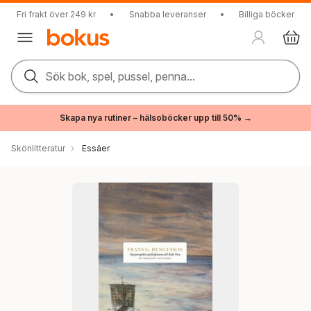
Fri frakt över 249 kr
•
Snabba leveranser
•
Billiga böcker
Sök bok, spel, pussel, penna...
Skapa nya rutiner – hälsoböcker upp till 50% →
Skönlitteratur
Essäer