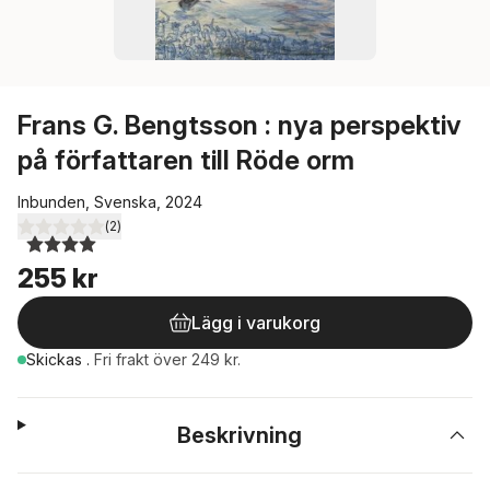
Frans G. Bengtsson : nya perspektiv
på författaren till Röde orm
Inbunden, Svenska, 2024
(
2
)
4,0
utav 5 stjärnor. Totalt antal röster:
255 kr
Lägg i varukorg
Skickas
.
Fri frakt över 249 kr.
Beskrivning