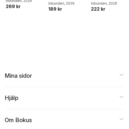
Inbunden
, 2026
matlådor
Inbunden
, 2026
Joel Adolphson
Inbunden
, 2026
,
Emil
269 kr
222 kr
189 kr
Ejdemo Beer
,
Victor
Beer
Mina sidor
Hjälp
Om Bokus