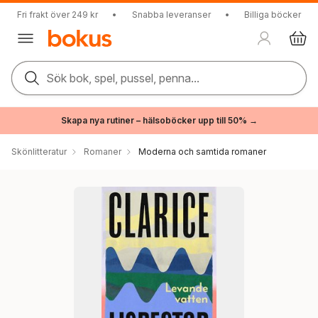
Fri frakt över 249 kr
•
Snabba leveranser
•
Billiga böcker
Sök bok, spel, pussel, penna...
Skapa nya rutiner – hälsoböcker upp till 50% →
Skönlitteratur
Romaner
Moderna och samtida romaner