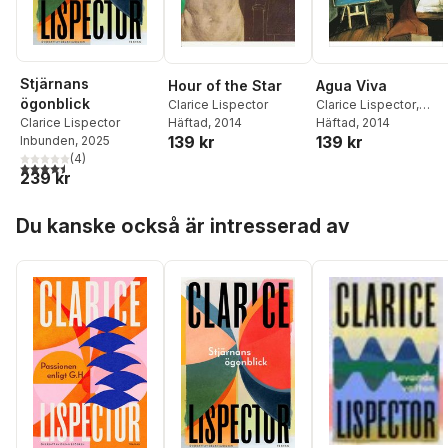
Stjärnans
Hour of the Star
Agua Viva
ögonblick
Clarice Lispector
Clarice Lispector
,
Clarice Lispector
Häftad
, 2014
Benjamin Moser
Häftad
, 2014
139 kr
139 kr
Inbunden
, 2025
(
4
)
4,5
utav 5 stjärnor. Totalt antal röster:
239 kr
Hoppa över listan
Du kanske också är intresserad av