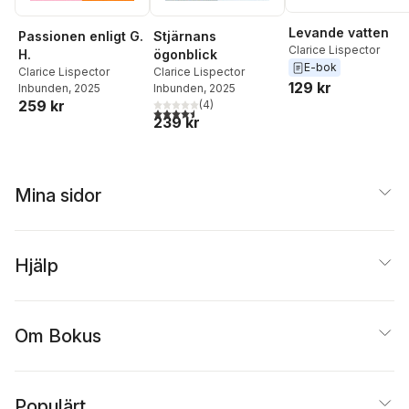
Levande vatten
Passionen enligt G.
Stjärnans
Clarice Lispector
H.
ögonblick
E-bok
Clarice Lispector
Clarice Lispector
129 kr
Inbunden
, 2025
Inbunden
, 2025
259 kr
(
4
)
4,5
utav 5 stjärnor. Totalt antal röster:
239 kr
Mina sidor
Hjälp
Om Bokus
Populärt