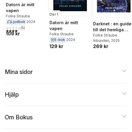
Datorn är mitt
vapen
Del 1
Folke Straube
Ljudbok
2024
Datorn är mitt
Darknet : en guide
(
5
)
vapen
till det hemliga
4,2
utav 5 stjärnor. Totalt antal röster:
109 kr
Folke Straube
internet
Folke Straube
E-bok
2024
Inbunden
, 2025
269 kr
129 kr
Mina sidor
Hjälp
Om Bokus