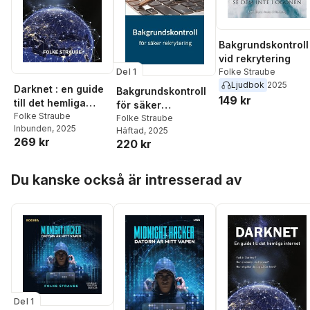
Bakgrundskontroll
vid rekrytering
Folke Straube
Del 1
Ljudbok
2025
Darknet : en guide
Bakgrundskontroll
149 kr
till det hemliga
för säker
internet
Folke Straube
rekrytering
Folke Straube
Inbunden
, 2025
Häftad
, 2025
269 kr
220 kr
Hoppa över listan
Du kanske också är intresserad av
Del 1