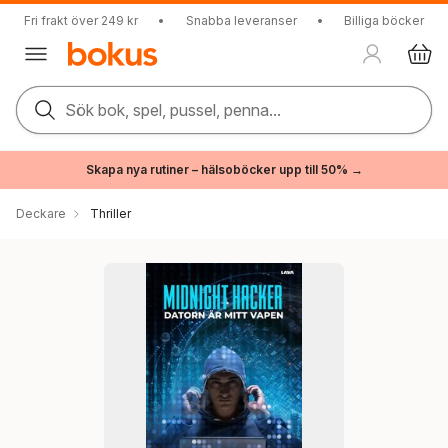
Fri frakt över 249 kr
•
Snabba leveranser
•
Billiga böcker
Sök bok, spel, pussel, penna...
Skapa nya rutiner – hälsoböcker upp till 50% →
Deckare
Thriller