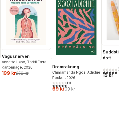
Suddstift fruk
Vagusnerven
doft
Annette Løno
,
Torkil Færø
Drömräkning
Kartonnage
, 2026
(
5
)
4,8
utav 5 stjärnor
Chimamanda Ngozi Adichie
199 kr
259 kr
15 kr
Pocket
, 2026
(
1
)
5,0
utav 5 stjärnor. Totalt antal röster:
69 kr
99 kr