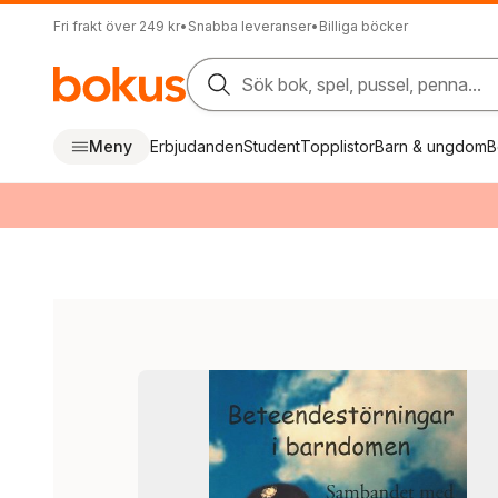
Fri frakt över 249 kr
•
Snabba leveranser
•
Billiga böcker
Sök bok, spel, pussel, penna...
Meny
Erbjudanden
Student
Topplistor
Barn & ungdom
B