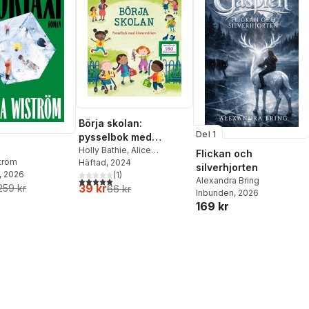
Börja skolan:
Del 1
pysselbok med
klistermärken
Holly Bathie
,
Alice
Flickan och
ström
Beecham
Häftad
, 2024
silverhjorten
, 2026
(
1
)
5,0
utav 5 stjärnor. Totalt antal röster:
Alexandra Bring
39 kr
259 kr
66 kr
Inbunden
, 2026
169 kr