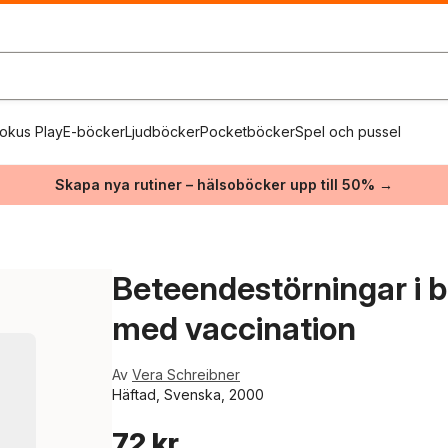
okus Play
E-böcker
Ljudböcker
Pocketböcker
Spel och pussel
Skapa nya rutiner – hälsoböcker upp till 50% →
Beteendestörningar i
med vaccination
Av
Vera Schreibner
Häftad, Svenska, 2000
72 kr