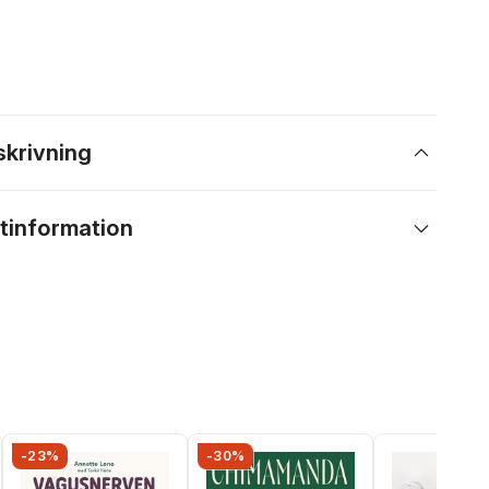
skrivning
tinformation
-23%
-30%