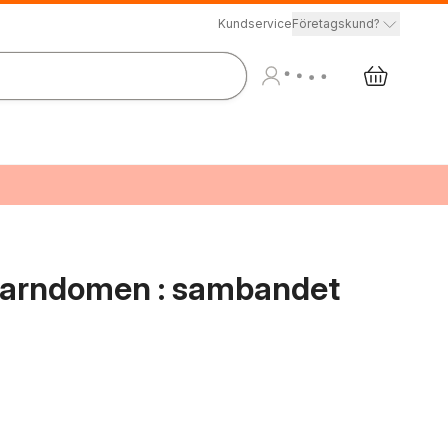
Kundservice
Företagskund?
 barndomen : sambandet