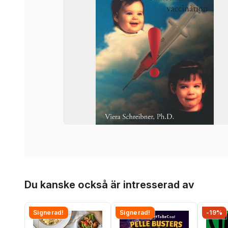
Hoppa över listan
Du kanske också är intresserad av
Signerad!
Signerad!
-19%