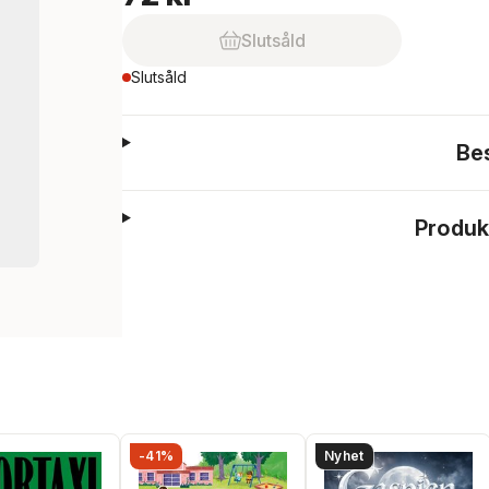
Slutsåld
Slutsåld
Be
Produk
-41%
Nyhet