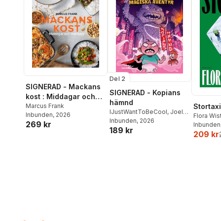
Del 2
SIGNERAD - Mackans
SIGNERAD - Kopians
kost : Middagar och
hämnd
matlådor
Marcus Frank
Stortaxi
IJustWantToBeCool
,
Joel
Inbunden
, 2026
Flora Wi
Adolphson
Inbunden
, 2026
,
Emil Ejdemo
269 kr
Inbunden
189 kr
Beer
,
Victor Beer
209 kr