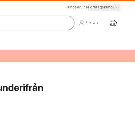
Kundservice
Företagskund?
nderifrån