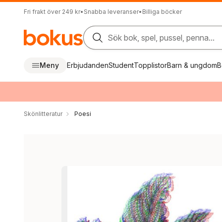
Fri frakt över 249 kr
•
Snabba leveranser
•
Billiga böcker
Sök bok, spel, pussel, penna...
Meny
Erbjudanden
Student
Topplistor
Barn & ungdom
B
Skönlitteratur
Poesi