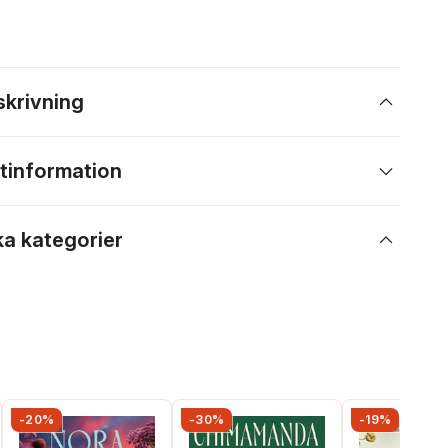
skrivning
tinformation
ka kategorier
-20%
-30%
-19%