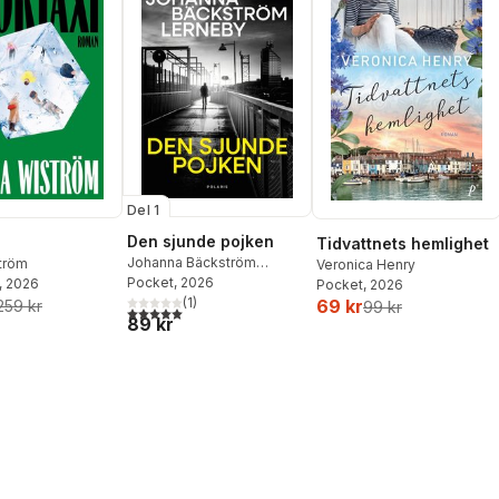
Del 1
Den sjunde pojken
Tidvattnets hemlighet
Johanna Bäckström
ström
Veronica Henry
Lerneby
Pocket
, 2026
, 2026
Pocket
, 2026
(
1
)
69 kr
259 kr
99 kr
5,0
utav 5 stjärnor. Totalt antal röster:
89 kr