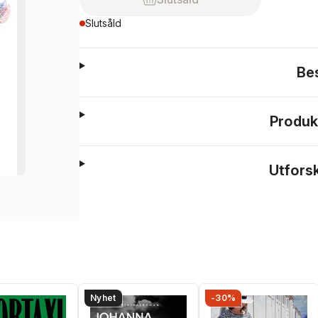
Slutsåld
Be
Produk
Utfors
Nyhet
-30%