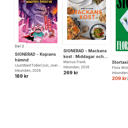
Del 2
SIGNERAD - Mackans
SIGNERAD - Kopians
kost : Middagar och
hämnd
matlådor
Marcus Frank
Stortaxi
IJustWantToBeCool
,
Joel
Inbunden
, 2026
Flora Wi
Adolphson
Inbunden
, 2026
,
Emil Ejdemo
269 kr
Inbunden
189 kr
Beer
,
Victor Beer
209 kr