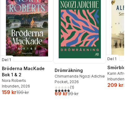
Del 1
Del 1
Smörblommor 
Bröderna MacKade
Drömräkning
Karin Alfredsson
Bok 1 & 2
Chimamanda Ngozi Adichie
Inbunden
, 2026
Nora Roberts
Pocket
, 2026
209 kr
259 kr
Inbunden
, 2026
(
1
)
5,0
utav 5 stjärnor. Totalt antal röster:
159 kr
199 kr
69 kr
99 kr