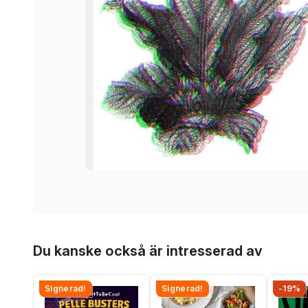
Hoppa över listan
Du kanske också är intresserad av
Signerad!
Signerad!
-19%