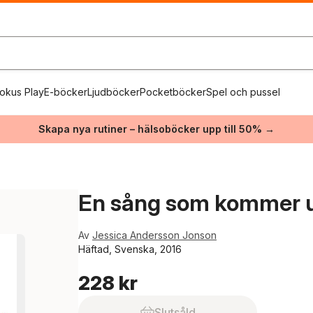
okus Play
E-böcker
Ljudböcker
Pocketböcker
Spel och pussel
Skapa nya rutiner – hälsoböcker upp till 50% →
En sång som kommer u
Av
Jessica Andersson Jonson
Häftad, Svenska, 2016
228 kr
Slutsåld