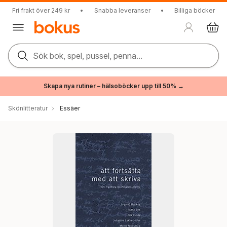
Fri frakt över 249 kr
•
Snabba leveranser
•
Billiga böcker
Sök bok, spel, pussel, penna...
Skapa nya rutiner – hälsoböcker upp till 50% →
Skönlitteratur
Essäer