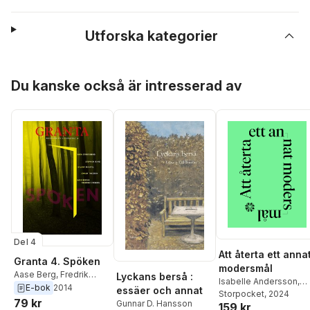
Utforska kategorier
Hoppa över listan
Du kanske också är intresserad av
Del 4
Att återta ett anna
Granta 4. Spöken
modersmål
Aase Berg
,
Fredrik
Lyckans berså :
Isabelle Andersson
,
Sjöberg
,
Stephen King
,
E-bok
2014
essäer och annat
Rebecka Bebben
Storpocket
, 2024
Janine di Giovanni
,
79 kr
Gunnar D. Hansson
159 kr
Andersson
,
Jonna