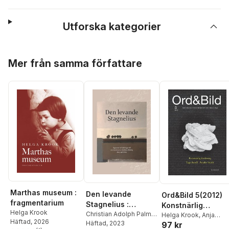
Utforska kategorier
Hoppa över listan
Mer från samma författare
Marthas museum :
Den levande
Ord&Bild 5(2012)
fragmentarium
Stagnelius :
Konstnärlig
Helga Krook
uppsatser och
Christian Adolph Palme
,
forskning. Tage
Helga Krook
,
Anja
Häftad
, 2026
Paula Henrikson
Häftad
, 2023
,
Helga
97 kr
hyllningar till 200-
Nachaum
,
Linda Beel
,
Aurell