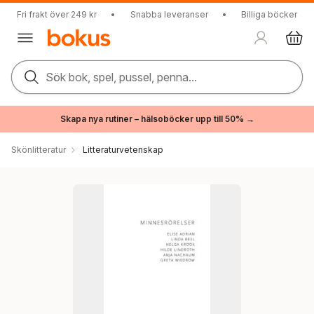
Fri frakt över 249 kr
•
Snabba leveranser
•
Billiga böcker
Sök bok, spel, pussel, penna...
Skapa nya rutiner – hälsoböcker upp till 50% →
Skönlitteratur
Litteraturvetenskap