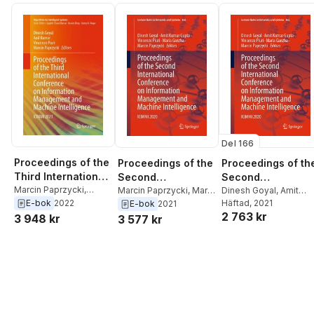
Del 166
Proceedings of the
Proceedings of th
Proceedings of the
Third International
Second
Second
Conference on
Marcin Paprzycki
,
International
Dinesh Goyal
,
Amit
International
Marcin Paprzycki
,
Maria
Vincenzo Piuri
,
Anil
Kumar Gupta
Häftad
, 2021
,
Vincenz
E-bok
2022
Ganzha
,
Vincenzo Piuri
,
Information
E-bok
2021
Conference on
Conference on
2 763 kr
Kumar
,
Dinesh Goyal
Piuri
,
Maria Ganzha
,
Amit Kumar Gupta
,
3 948 kr
Management and
3 577 kr
Information
Information
Marcin Paprzycki
Dinesh Goyal
Machine
Management and
Management and
Intelligence
Machine
Machine
Intelligence
Intelligence