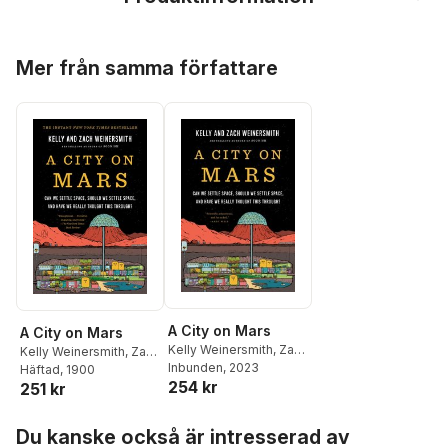
Hoppa över listan
Mer från samma författare
A City on Mars
A City on Mars
Kelly Weinersmith
,
Zach
Kelly Weinersmith
,
Zach
Weinersmith
Inbunden
, 2023
Weinersmith
Häftad
, 1900
254 kr
251 kr
Hoppa över listan
Du kanske också är intresserad av