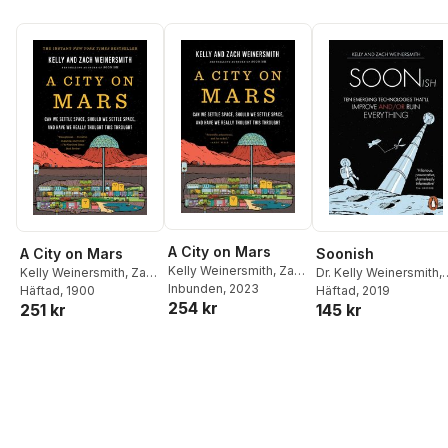
A City on Mars
A City on Mars
Soonish
Kelly Weinersmith
,
Zach
Kelly Weinersmith
,
Zach
Dr. Kelly Weinersmith
,
Weinersmith
Inbunden
, 2023
Weinersmith
Häftad
, 1900
Zach Weinersmith
Häftad
, 2019
254 kr
251 kr
145 kr