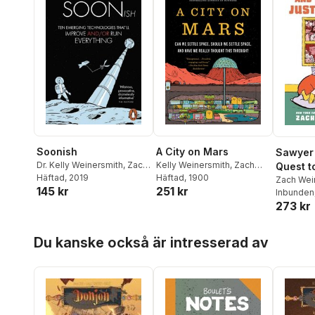
Soonish
A City on Mars
Sawyer 
Dr. Kelly Weinersmith
,
Zach
Kelly Weinersmith
,
Zach
Quest t
Weinersmith
Häftad
, 2019
Weinersmith
Häftad
, 1900
Home
Zach Wei
145 kr
251 kr
Inbunden
273 kr
Hoppa över listan
Du kanske också är intresserad av