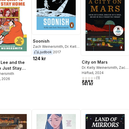
Soonish
Zach Weinersmith
,
Dr. Kelly
Weinersmith
Ljudbok
2017
124 kr
City on Mars
Lee and the
Dr. Kelly Weinersmith
,
Zach
o Just Stay
Weinersmith
Häftad
, 2024
nersmith
(
1
)
, 2026
4,0
utav 5 stjärnor. Totalt ant
141 kr