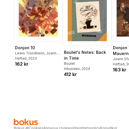
Donjon 10
Donjon 
Boulet's Notes: Back
Lewis Trondheim
,
Joann
Mauern
in Time
Sfar
Häftad
, 2023
Joann Sf
162 kr
Boulet
Trondhe
Häftad
, 
Inbunden
, 2024
163 kr
412 kr
Bokus
@
Cookies
Anpassa cookies
Integritetspolicy
Köpvillkor