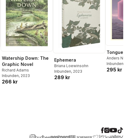
Tongues, Volu
Watership Down: The
Anders Nilsen
Ephemera
Inbunden
, 1900
Graphic Novel
Briana Loewinsohn
295 kr
Richard Adams
Inbunden
, 2023
Inbunden
, 2023
289 kr
266 kr