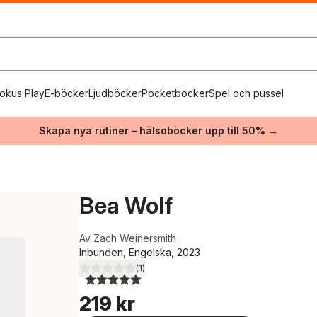
okus Play
E-böcker
Ljudböcker
Pocketböcker
Spel och pussel
Skapa nya rutiner – hälsoböcker upp till 50% →
Bea Wolf
Av
Zach Weinersmith
Inbunden, Engelska, 2023
(
1
)
5,0
utav 5 stjärnor. Totalt antal röster:
219 kr