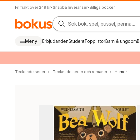
Fri frakt över 249 kr
•
Snabba leveranser
•
Billiga böcker
Sök bok, spel, pussel, penna...
Meny
Erbjudanden
Student
Topplistor
Barn & ungdom
B
Tecknade serier
Tecknade serier och romaner
Humor