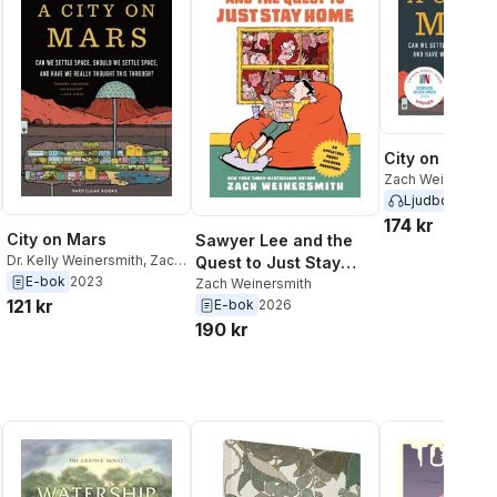
City on Mars
Zach Weinersmit
Weinersmith
Ljudbok
2025
174 kr
City on Mars
Sawyer Lee and the
Dr. Kelly Weinersmith
,
Zach
Quest to Just Stay
Weinersmith
E-bok
2023
Home
Zach Weinersmith
121 kr
E-bok
2026
al röster:
190 kr