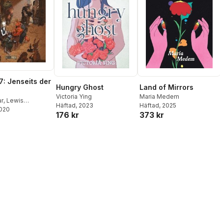
7: Jenseits der
Hungry Ghost
Land of Mirrors
Victoria Ying
Maria Medem
ar
,
Lewis
Häftad
, 2023
Häftad
, 2025
im
2020
176 kr
373 kr