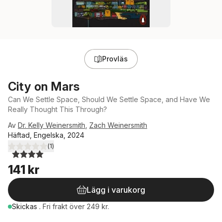
Provläs
City on Mars
Can We Settle Space, Should We Settle Space, and Have We
Really Thought This Through?
Av
Dr. Kelly Weinersmith
,
Zach Weinersmith
Häftad, Engelska, 2024
(
1
)
4,0
utav 5 stjärnor. Totalt antal röster:
141 kr
Lägg i varukorg
Skickas
.
Fri frakt över 249 kr.