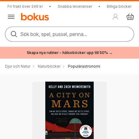
Fri frakt över 249 kr
•
Snabba leveranser
•
Billiga böcker
Sök bok, spel, pussel, penna...
Skapa nya rutiner – hälsoböcker upp till 50% →
Djur och Natur
Naturböcker
Populärastronomi