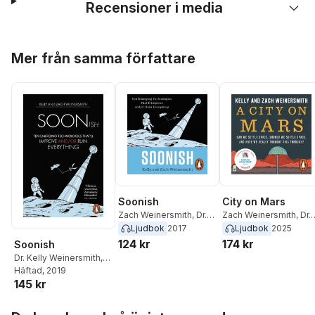
Recensioner i media
Hoppa över listan
Mer från samma författare
Soonish
City on Mars
Zach Weinersmith
,
Dr.
Zach Weinersmith
,
Dr.
Kelly Weinersmith
Kelly Weinersmith
Ljudbok
2017
Ljudbok
2025
124 kr
174 kr
Soonish
Dr. Kelly Weinersmith
,
Zach Weinersmith
Häftad
, 2019
145 kr
Hoppa över listan