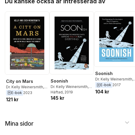
Du kanske också är intresserad av
Soonish
Dr. Kelly Weinersmith
,
Soonish
City on Mars
Zach Weinersmith
E-bok
2017
Dr. Kelly Weinersmith
,
Dr. Kelly Weinersmith
,
104 kr
Zach Weinersmith
Häftad
, 2019
Zach Weinersmith
E-bok
2023
145 kr
121 kr
Mina sidor