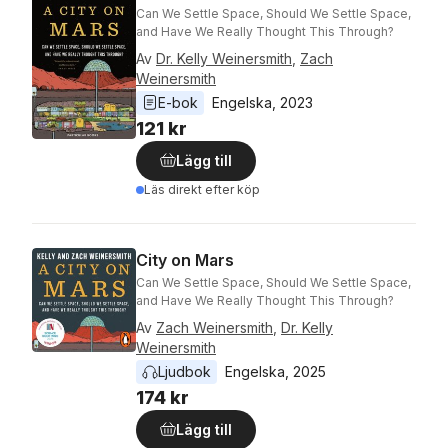
Can We Settle Space, Should We Settle Space,
and Have We Really Thought This Through?
Av
Dr. Kelly Weinersmith
,
Zach
Weinersmith
E-bok
Engelska
, 
2023
121 kr
Lägg till
Läs direkt efter köp
City on Mars
Can We Settle Space, Should We Settle Space,
and Have We Really Thought This Through?
Av
Zach Weinersmith
,
Dr. Kelly
Weinersmith
Ljudbok
Engelska
, 
2025
174 kr
Lägg till