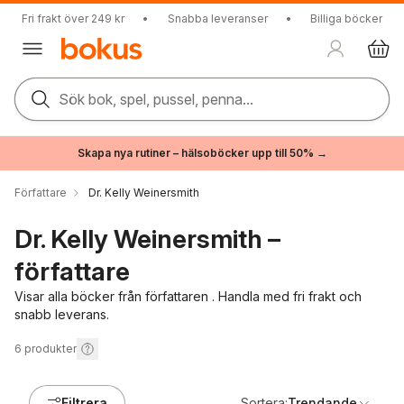
Fri frakt över 249 kr
•
Snabba leveranser
•
Billiga böcker
Sök bok, spel, pussel, penna...
Skapa nya rutiner – hälsoböcker upp till 50% →
Författare
Dr. Kelly Weinersmith
Dr. Kelly Weinersmith –
författare
Visar alla böcker från författaren . Handla med fri frakt och
snabb leverans.
6
produkter
Filtrera
Sortera:
Trendande