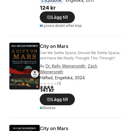
Ljudbok
Engelska
, 
2017
124 kr
Lägg till
Lyssna direkt efter köp
City on Mars
Can We Settle Space, Should We Settle Space,
and Have We Really Thought This Through?
Av
Dr. Kelly Weinersmith
,
Zach
Weinersmith
Häftad, Engelska, 2024
(
1
)
4,0
utav 5 stjärnor. Totalt antal röster:
141 kr
Lägg till
Skickas
City on Mars