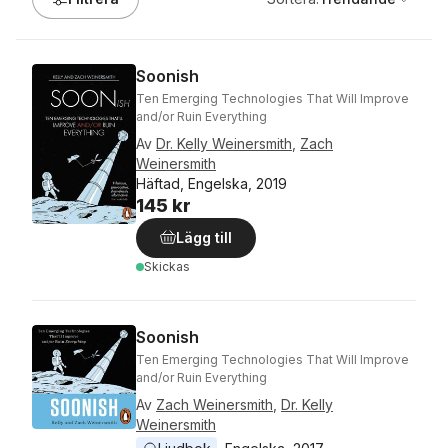
Soonish
Ten Emerging Technologies That Will Improve
and/or Ruin Everything
Av
Dr. Kelly Weinersmith
,
Zach
Weinersmith
Häftad, Engelska, 2019
145 kr
Lägg till
Skickas
Soonish
Ten Emerging Technologies That Will Improve
and/or Ruin Everything
Av
Zach Weinersmith
,
Dr. Kelly
Weinersmith