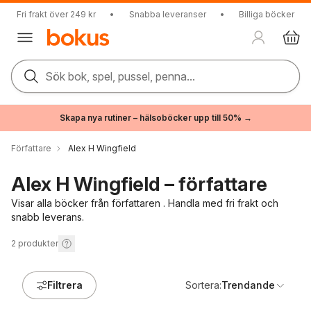
Fri frakt över 249 kr
•
Snabba leveranser
•
Billiga böcker
Sök bok, spel, pussel, penna...
Skapa nya rutiner – hälsoböcker upp till 50% →
Författare
Alex H Wingfield
Alex H Wingfield – författare
Visar alla böcker från författaren . Handla med fri frakt och
snabb leverans.
2
produkter
Filtrera
Sortera:
Trendande