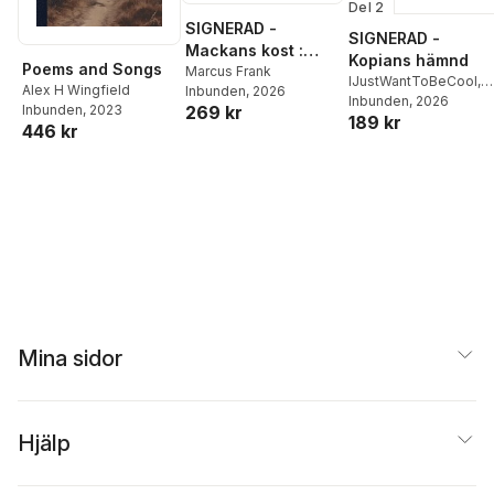
Del 2
SIGNERAD -
SIGNERAD -
Mackans kost :
Kopians hämnd
Poems and Songs
Middagar och
Marcus Frank
IJustWantToBeCool
,
Alex H Wingfield
Inbunden
, 2026
matlådor
Joel Adolphson
Inbunden
, 2026
,
Emil
269 kr
Inbunden
, 2023
189 kr
Ejdemo Beer
,
Victor
446 kr
Beer
Mina sidor
Hjälp