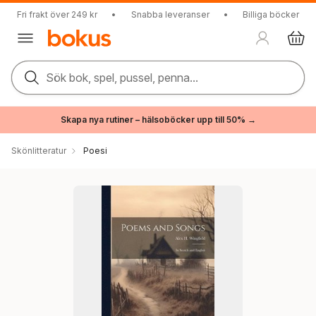
Fri frakt över 249 kr
•
Snabba leveranser
•
Billiga böcker
Sök bok, spel, pussel, penna...
Skapa nya rutiner – hälsoböcker upp till 50% →
Skönlitteratur
Poesi