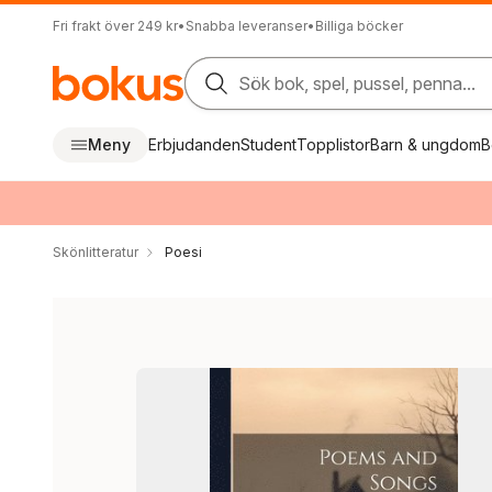
Fri frakt över 249 kr
•
Snabba leveranser
•
Billiga böcker
Sök bok, spel, pussel, penna...
Meny
Erbjudanden
Student
Topplistor
Barn & ungdom
B
Skönlitteratur
Poesi