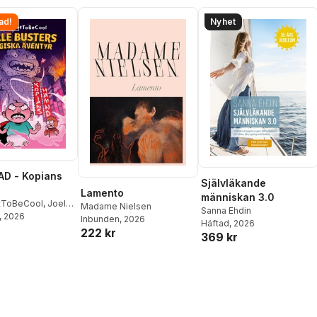
ad!
Nyhet
D - Kopians
Självläkande
Lamento
människan 3.0
tToBeCool
,
Joel
Madame Nielsen
Sanna Ehdin
on
, 2026
,
Emil Ejdemo
Inbunden
, 2026
Häftad
, 2026
tor Beer
222 kr
369 kr