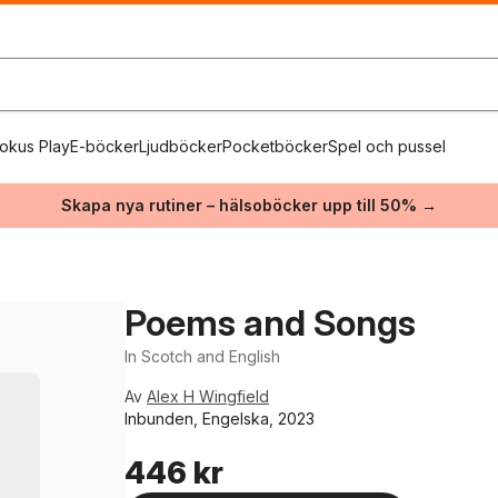
okus Play
E-böcker
Ljudböcker
Pocketböcker
Spel och pussel
Skapa nya rutiner – hälsoböcker upp till 50% →
Poems and Songs
In Scotch and English
Av
Alex H Wingfield
Inbunden, Engelska, 2023
446 kr