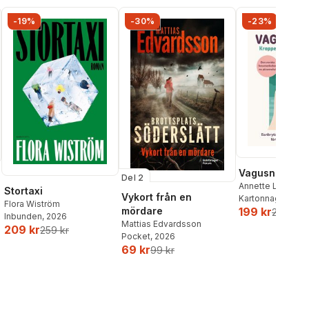
-19%
-30%
-23%
Vagusnerven
Del 2
Annette Løno
,
To
Stortaxi
Vykort från en
Kartonnage
, 202
Flora Wiström
mördare
199 kr
259 kr
Inbunden
, 2026
Mattias Edvardsson
209 kr
259 kr
Pocket
, 2026
69 kr
99 kr