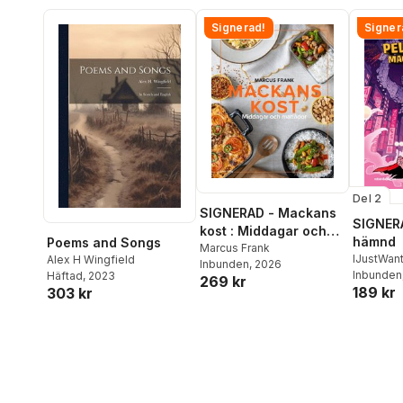
Signerad!
Signer
Del 2
SIGNERAD - Mackans
SIGNERA
kost : Middagar och
hämnd
Poems and Songs
matlådor
Marcus Frank
IJustWan
Alex H Wingfield
Inbunden
, 2026
Adolphs
Inbunden
Häftad
, 2023
269 kr
189 kr
Beer
,
Vic
303 kr