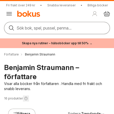
Fri frakt över 249 kr
•
Snabba leveranser
•
Billiga böcker
Sök bok, spel, pussel, penna...
Skapa nya rutiner – hälsoböcker upp till 50% →
Författare
Benjamin Straumann
Benjamin Straumann –
författare
Visar alla böcker från författaren . Handla med fri frakt och
snabb leverans.
16
produkter
Filtrera
Sortera:
Trendande