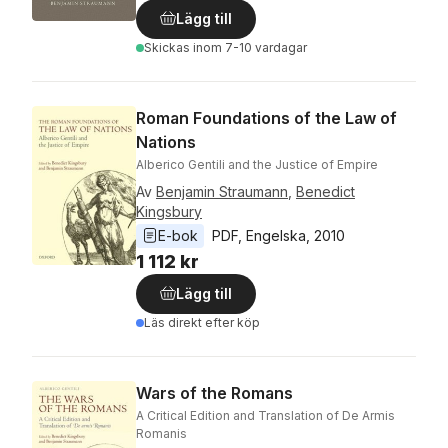
Lägg till
Skickas
inom 7-10 vardagar
Roman Foundations of the Law of
Nations
Alberico Gentili and the Justice of Empire
Av
Benjamin Straumann
,
Benedict
Kingsbury
E-bok
PDF
, 
Engelska
, 
2010
1 112 kr
Lägg till
Läs direkt efter köp
Wars of the Romans
A Critical Edition and Translation of De Armis
Romanis