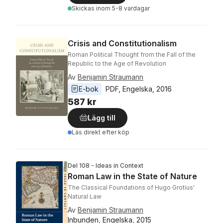
Skickas
inom 5-8 vardagar
Crisis and Constitutionalism
Roman Political Thought from the Fall of the
Republic to the Age of Revolution
Av
Benjamin Straumann
E-bok
PDF
, 
Engelska
, 
2016
587 kr
Lägg till
Läs direkt efter köp
Del 108 - Ideas in Context
Roman Law in the State of Nature
The Classical Foundations of Hugo Grotius'
Natural Law
Av
Benjamin Straumann
Inbunden, Engelska, 2015