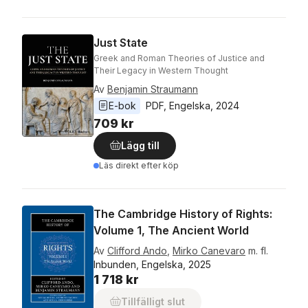
Just State
Greek and Roman Theories of Justice and
Their Legacy in Western Thought
Av
Benjamin Straumann
E-bok
PDF
, 
Engelska
, 
2024
709 kr
Lägg till
Läs direkt efter köp
The Cambridge History of Rights:
Volume 1, The Ancient World
Av
Clifford Ando
,
Mirko Canevaro
m. fl.
Inbunden, Engelska, 2025
1 718 kr
Tillfälligt slut