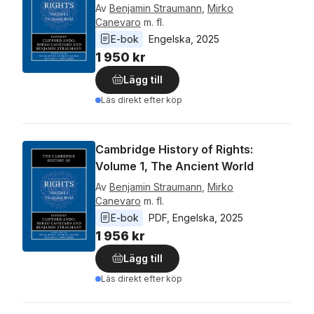
Av
Benjamin Straumann
,
Mirko
Canevaro
m. fl.
E-bok
Engelska
, 
2025
1 950 kr
Lägg till
Läs direkt efter köp
Cambridge History of Rights:
Volume 1, The Ancient World
Av
Benjamin Straumann
,
Mirko
Canevaro
m. fl.
E-bok
PDF
, 
Engelska
, 
2025
1 956 kr
Lägg till
Läs direkt efter köp