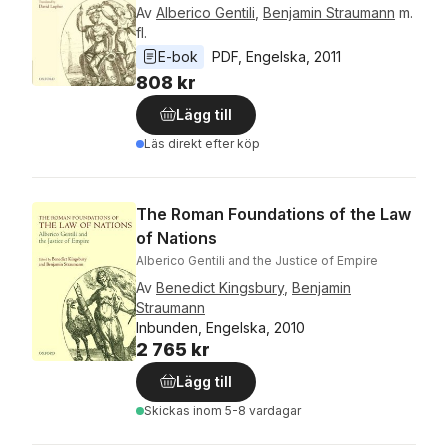
Av
Alberico Gentili
,
Benjamin Straumann
m.
fl.
E-bok
PDF
, 
Engelska
, 
2011
808 kr
Lägg till
Läs direkt efter köp
The Roman Foundations of the Law
of Nations
Alberico Gentili and the Justice of Empire
Av
Benedict Kingsbury
,
Benjamin
Straumann
Inbunden, Engelska, 2010
2 765 kr
Lägg till
Skickas
inom 5-8 vardagar