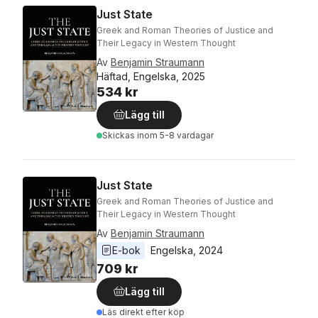
Just State
Greek and Roman Theories of Justice and
Their Legacy in Western Thought
Av
Benjamin Straumann
Häftad, Engelska, 2025
534 kr
Lägg till
Skickas
inom 5-8 vardagar
Just State
Greek and Roman Theories of Justice and
Their Legacy in Western Thought
Av
Benjamin Straumann
E-bok
Engelska
, 
2024
709 kr
Lägg till
Läs direkt efter köp