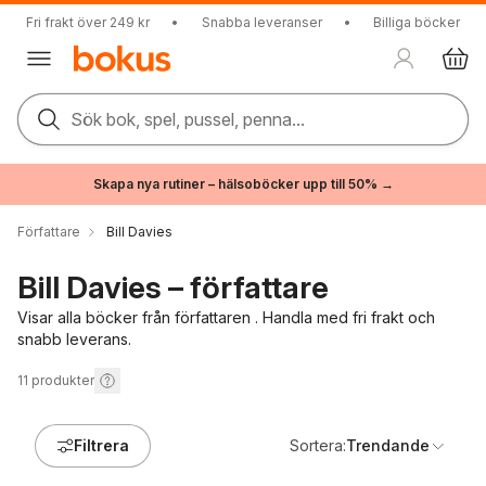
Fri frakt över 249 kr
•
Snabba leveranser
•
Billiga böcker
Sök bok, spel, pussel, penna...
Skapa nya rutiner – hälsoböcker upp till 50% →
Författare
Bill Davies
Bill Davies – författare
Visar alla böcker från författaren . Handla med fri frakt och
snabb leverans.
11
produkter
Filtrera
Sortera:
Trendande