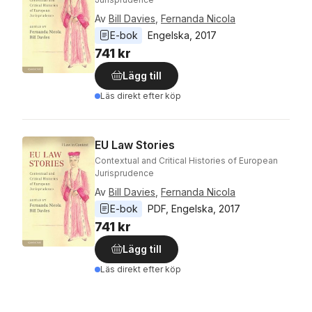
Av
Bill Davies
,
Fernanda Nicola
E-bok
Engelska
, 
2017
741 kr
Lägg till
Läs direkt efter köp
EU Law Stories
Contextual and Critical Histories of European
Jurisprudence
Av
Bill Davies
,
Fernanda Nicola
E-bok
PDF
, 
Engelska
, 
2017
741 kr
Lägg till
Läs direkt efter köp