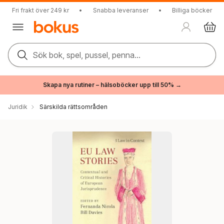
Fri frakt över 249 kr
•
Snabba leveranser
•
Billiga böcker
Sök bok, spel, pussel, penna...
Skapa nya rutiner – hälsoböcker upp till 50% →
Juridik
Särskilda rättsområden