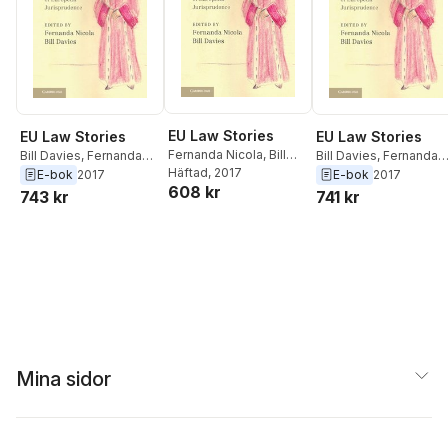
EU Law Stories
EU Law Stories
EU Law Stories
Fernanda Nicola
,
Bill
Bill Davies
,
Fernanda
Bill Davies
,
Fernanda
Davies
Häftad
, 2017
Nicola
Nicola
E-bok
2017
E-bok
2017
608 kr
743 kr
741 kr
Mina sidor