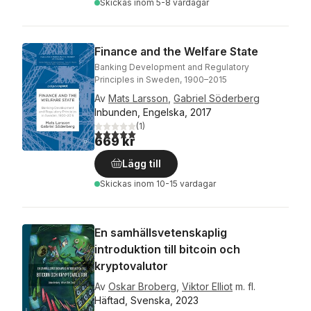
Skickas
inom 5-8 vardagar
Finance and the Welfare State
Banking Development and Regulatory
Principles in Sweden, 1900–2015
Av
Mats Larsson
,
Gabriel Söderberg
Inbunden, Engelska, 2017
(
1
)
5,0
utav 5 stjärnor. Totalt antal röster:
669 kr
Lägg till
Skickas
inom 10-15 vardagar
En samhällsvetenskaplig
introduktion till bitcoin och
kryptovalutor
Av
Oskar Broberg
,
Viktor Elliot
m. fl.
Häftad, Svenska, 2023