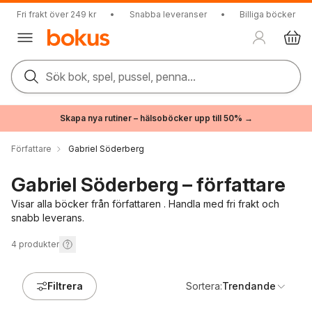
Fri frakt över 249 kr
•
Snabba leveranser
•
Billiga böcker
Sök bok, spel, pussel, penna...
Skapa nya rutiner – hälsoböcker upp till 50% →
Författare
Gabriel Söderberg
Gabriel Söderberg – författare
Visar alla böcker från författaren . Handla med fri frakt och
snabb leverans.
4
produkter
Filtrera
Sortera:
Trendande