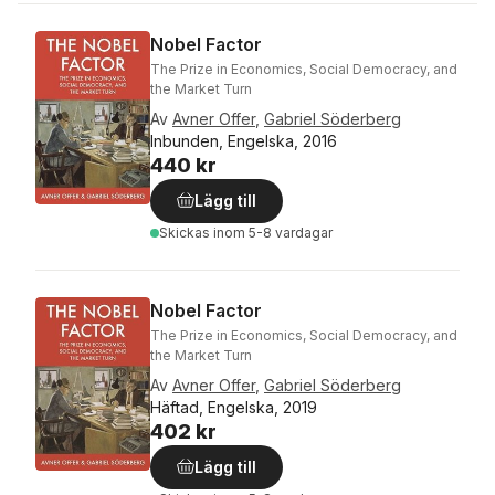
Nobel Factor
The Prize in Economics, Social Democracy, and
the Market Turn
Av
Avner Offer
,
Gabriel Söderberg
Inbunden, Engelska, 2016
440 kr
Lägg till
Skickas
inom 5-8 vardagar
Nobel Factor
The Prize in Economics, Social Democracy, and
the Market Turn
Av
Avner Offer
,
Gabriel Söderberg
Häftad, Engelska, 2019
402 kr
Lägg till