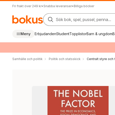
Fri frakt över 249 kr
•
Snabba leveranser
•
Billiga böcker
Sök bok, spel, pussel, penna...
Meny
Erbjudanden
Student
Topplistor
Barn & ungdom
B
Samhälle och politik
Politik och statsskick
Centralt styre och 