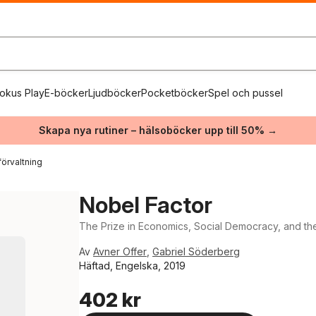
okus Play
E-böcker
Ljudböcker
Pocketböcker
Spel och pussel
Skapa nya rutiner – hälsoböcker upp till 50% →
förvaltning
Nobel Factor
The Prize in Economics, Social Democracy, and th
Av
Avner Offer
,
Gabriel Söderberg
Häftad, Engelska, 2019
402 kr