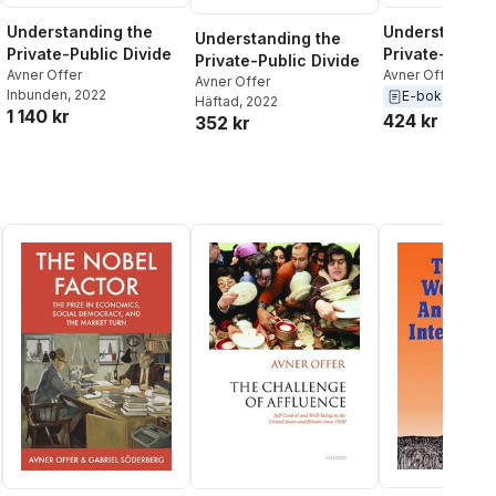
Understanding the
Understanding
Understanding the
Private-Public Divide
Private-Public
Private-Public Divide
Avner Offer
Avner Offer
Avner Offer
Inbunden
, 2022
E-bok
2022
Häftad
, 2022
1 140 kr
424 kr
352 kr