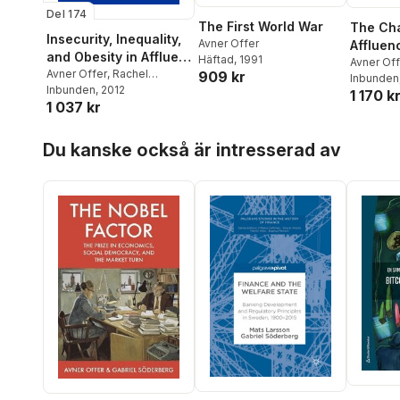
Del 174
The First World War
The Cha
Insecurity, Inequality,
Avner Offer
Affluen
and Obesity in Affluent
Häftad
, 1991
Avner Off
Societies
Avner Offer
,
Rachel
909 kr
Inbunden
Pechey
Inbunden
,
Stanley Ulijaszek
, 2012
1 170 k
1 037 kr
Hoppa över listan
Du kanske också är intresserad av