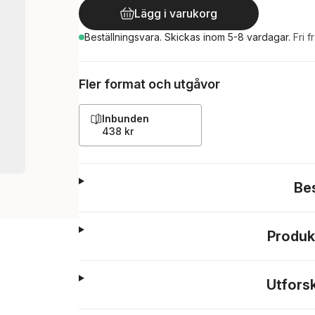
Lägg i varukorg
Beställningsvara.
Skickas
inom 5-8 vardagar
.
Fri f
Fler format och utgåvor
Inbunden
438 kr
Be
Produk
Utfors