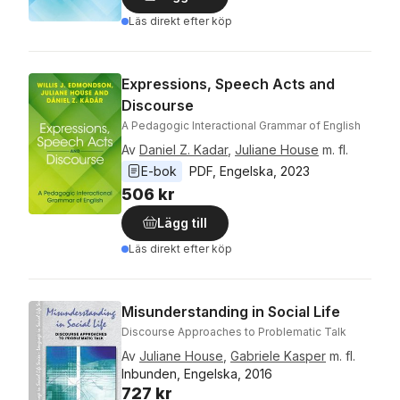
Läs direkt efter köp
Expressions, Speech Acts and
Discourse
A Pedagogic Interactional Grammar of English
Av
Daniel Z. Kadar
,
Juliane House
m. fl.
E-bok
PDF
, 
Engelska
, 
2023
506 kr
Lägg till
Läs direkt efter köp
Misunderstanding in Social Life
Discourse Approaches to Problematic Talk
Av
Juliane House
,
Gabriele Kasper
m. fl.
Inbunden, Engelska, 2016
727 kr