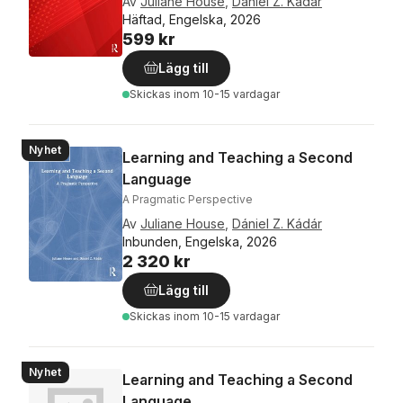
Av
Juliane House
,
Dániel Z. Kádár
Häftad, Engelska, 2026
599 kr
Lägg till
Skickas
inom 10-15 vardagar
Nyhet
Learning and Teaching a Second
Language
A Pragmatic Perspective
Av
Juliane House
,
Dániel Z. Kádár
Inbunden, Engelska, 2026
2 320 kr
Lägg till
Skickas
inom 10-15 vardagar
Nyhet
Learning and Teaching a Second
Language