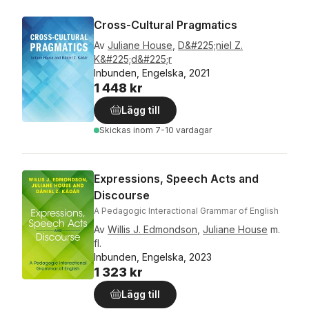
Cross-Cultural Pragmatics
Av
Juliane House
,
D&#225;niel Z.
K&#225;d&#225;r
Inbunden, Engelska, 2021
1 448 kr
Lägg till
Skickas
inom 7-10 vardagar
Expressions, Speech Acts and
Discourse
A Pedagogic Interactional Grammar of English
Av
Willis J. Edmondson
,
Juliane House
m.
fl.
Inbunden, Engelska, 2023
1 323 kr
Lägg till