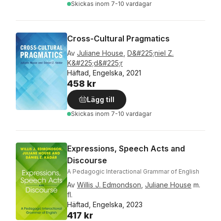
Skickas
inom 7-10 vardagar
Cross-Cultural Pragmatics
Av
Juliane House
,
D&#225;niel Z.
K&#225;d&#225;r
Häftad, Engelska, 2021
458 kr
Lägg till
Skickas
inom 7-10 vardagar
Expressions, Speech Acts and
Discourse
A Pedagogic Interactional Grammar of English
Av
Willis J. Edmondson
,
Juliane House
m.
fl.
Häftad, Engelska, 2023
417 kr