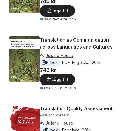
745 kr
Lägg till
Läs direkt efter köp
Translation as Communication
across Languages and Cultures
Av
Juliane House
E-bok
PDF
, 
Engelska
, 
2015
743 kr
Lägg till
Läs direkt efter köp
Translation Quality Assessment
Past and Present
Av
Juliane House
E-bok
Engelska
, 
2014