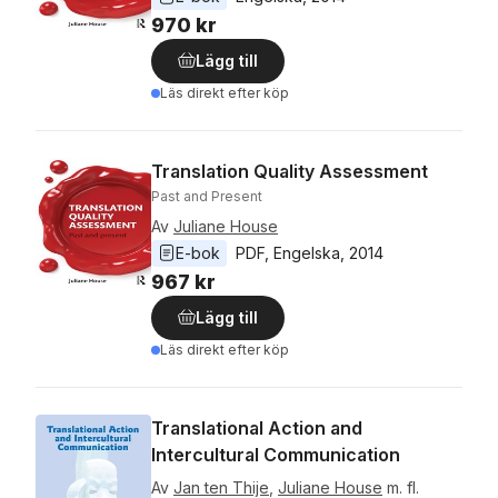
970 kr
Lägg till
Läs direkt efter köp
Translation Quality Assessment
Past and Present
Av
Juliane House
E-bok
PDF
, 
Engelska
, 
2014
967 kr
Lägg till
Läs direkt efter köp
Translational Action and
Intercultural Communication
Av
Jan ten Thije
,
Juliane House
m. fl.