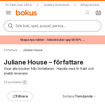
Fri frakt över 249 kr
•
Snabba leveranser
•
Billiga böcker
Sök bok, spel, pussel, penna...
Skapa nya rutiner – hälsoböcker upp till 50% →
Författare
Juliane House
Juliane House – författare
Visar alla böcker från författaren . Handla med fri frakt och
snabb leverans.
43
produkter
Filtrera
Sortera:
Trendande