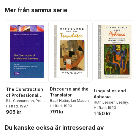
Hoppa över listan
Mer från samma serie
Discourse and the
The Construction
Linguistics and
Translator
of Professional
Aphasia
Basil Hatim
,
Ian Mason
Discourse
B.L. Gunnarsson
,
Per
Ruth Lesser
,
Lesley
Häftad
, 1990
Linell
Häftad
,
Bengt Nordberg
, 1997
Milroy
Häftad
, 1993
791 kr
905 kr
1 150 kr
Hoppa över listan
Du kanske också är intresserad av