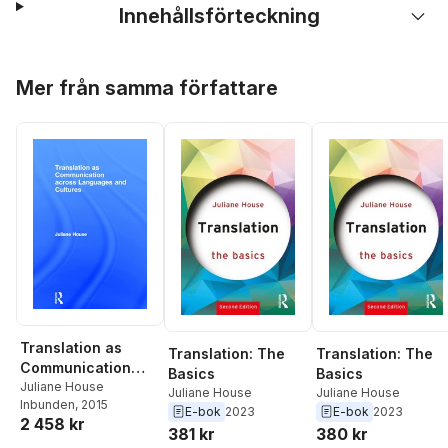
Innehållsförteckning
Hoppa över listan
Mer från samma författare
Translation as
Translation: The
Translation: The
Communication
Basics
Basics
across Languages
Juliane House
Juliane House
Juliane House
Inbunden
, 2015
and Cultures
E-bok
2023
E-bok
2023
2 458 kr
381 kr
380 kr