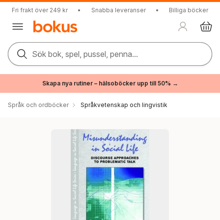
Fri frakt över 249 kr
•
Snabba leveranser
•
Billiga böcker
Sök bok, spel, pussel, penna...
Skapa nya rutiner – hälsoböcker upp till 50% →
Språk och ordböcker
Språkvetenskap och lingvistik