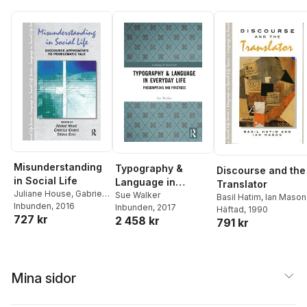
Misunderstanding
Typography &
Discourse and the
in Social Life
Language in
Translator
Juliane House
,
Gabriele
Everyday Life
Sue Walker
Basil Hatim
,
Ian Mason
Kasper
Inbunden
,
Steven Ross
, 2016
Inbunden
, 2017
Häftad
, 1990
727 kr
2 458 kr
791 kr
Mina sidor