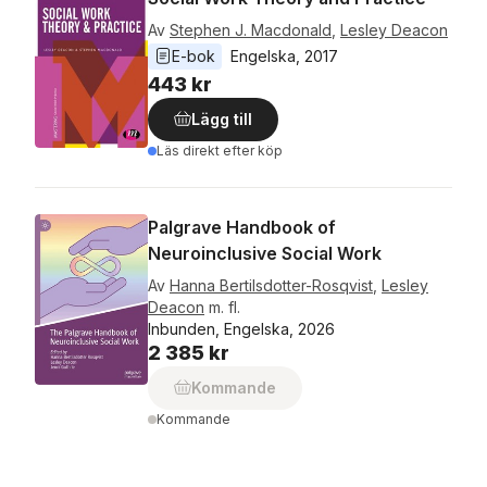
Av
Stephen J. Macdonald
,
Lesley Deacon
E-bok
Engelska
, 
2017
443 kr
Lägg till
Läs direkt efter köp
Palgrave Handbook of
Neuroinclusive Social Work
Av
Hanna Bertilsdotter-Rosqvist
,
Lesley
Deacon
m. fl.
Inbunden, Engelska, 2026
2 385 kr
Kommande
Kommande