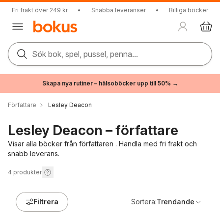
Fri frakt över 249 kr
•
Snabba leveranser
•
Billiga böcker
Sök bok, spel, pussel, penna...
Skapa nya rutiner – hälsoböcker upp till 50% →
Författare
Lesley Deacon
Lesley Deacon – författare
Visar alla böcker från författaren . Handla med fri frakt och
snabb leverans.
4
produkter
Filtrera
Sortera:
Trendande