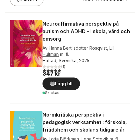
Neuroaffirmativa perspektiv på
autism och ADHD - i skola, vård och
omsorg
Av
Hanna Bertilsdotter Rosqvist
,
Lill
Hultman
m. fl.
Häftad, Svenska, 2025
(
1
)
5,0
utav 5 stjärnor. Totalt antal röster:
347 kr
Lägg till
Skickas
Normkritiska perspektiv i
pedagogisk verksamhet : förskola,
fritidshem och skolans tidigare år
Av
Lotta Björkman
,
Lena Sotevik
m. fl.