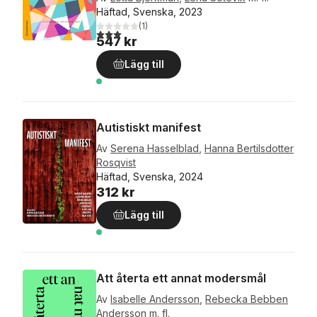
Häftad, Svenska, 2023
(
1
)
3,0
utav 5 stjärnor. Totalt antal röster:
547 kr
Lägg till
Autistiskt manifest
Av
Serena Hasselblad
,
Hanna Bertilsdotter
Rosqvist
Häftad, Svenska, 2024
312 kr
Lägg till
Att återta ett annat modersmål
Av
Isabelle Andersson
,
Rebecka Bebben
Andersson
m. fl.