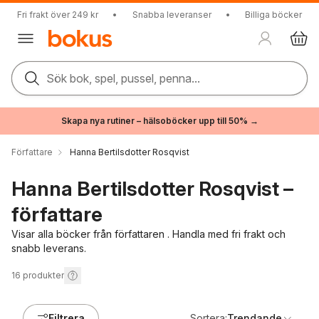
Fri frakt över 249 kr
•
Snabba leveranser
•
Billiga böcker
Sök bok, spel, pussel, penna...
Skapa nya rutiner – hälsoböcker upp till 50% →
Författare
Hanna Bertilsdotter Rosqvist
Hanna Bertilsdotter Rosqvist –
författare
Visar alla böcker från författaren . Handla med fri frakt och
snabb leverans.
16
produkter
Filtrera
Sortera:
Trendande