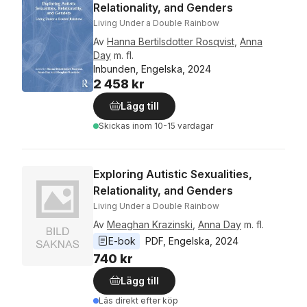
Relationality, and Genders
Living Under a Double Rainbow
Av
Hanna Bertilsdotter Rosqvist
,
Anna
Day
m. fl.
Inbunden, Engelska, 2024
2 458 kr
Lägg till
Skickas
inom 10-15 vardagar
Exploring Autistic Sexualities,
Relationality, and Genders
Living Under a Double Rainbow
Av
Meaghan Krazinski
,
Anna Day
m. fl.
E-bok
PDF
, 
Engelska
, 
2024
740 kr
Lägg till
Läs direkt efter köp