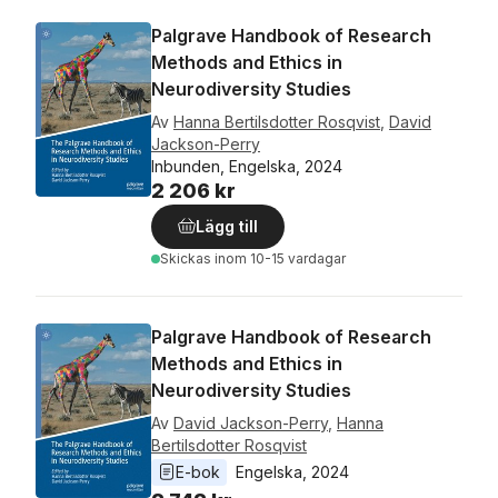
Palgrave Handbook of Research
Methods and Ethics in
Neurodiversity Studies
Av
Hanna Bertilsdotter Rosqvist
,
David
Jackson-Perry
Inbunden, Engelska, 2024
2 206 kr
Lägg till
Skickas
inom 10-15 vardagar
Palgrave Handbook of Research
Methods and Ethics in
Neurodiversity Studies
Av
David Jackson-Perry
,
Hanna
Bertilsdotter Rosqvist
E-bok
Engelska
, 
2024