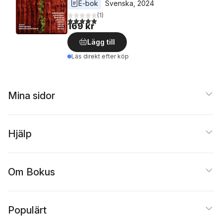
E-bok
Svenska
, 
2024
(
1
)
5,0
utav 5 stjärnor. Totalt antal röster:
169 kr
Lägg till
Läs direkt efter köp
Mina sidor
Hjälp
Om Bokus
Populärt