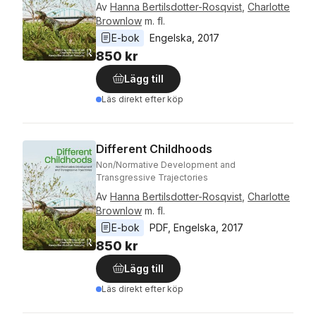
Av
Hanna Bertilsdotter-Rosqvist
,
Charlotte
Brownlow
m. fl.
E-bok
Engelska
, 
2017
850 kr
Lägg till
Läs direkt efter köp
Different Childhoods
Non/Normative Development and
Transgressive Trajectories
Av
Hanna Bertilsdotter-Rosqvist
,
Charlotte
Brownlow
m. fl.
E-bok
PDF
, 
Engelska
, 
2017
850 kr
Lägg till
Läs direkt efter köp