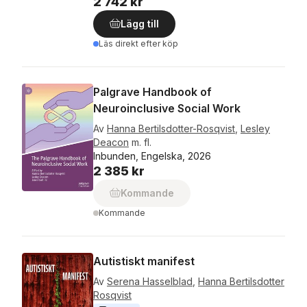
2 742 kr
Lägg till
Läs direkt efter köp
Palgrave Handbook of
Neuroinclusive Social Work
Av
Hanna Bertilsdotter-Rosqvist
,
Lesley
Deacon
m. fl.
Inbunden, Engelska, 2026
2 385 kr
Kommande
Kommande
Autistiskt manifest
Av
Serena Hasselblad
,
Hanna Bertilsdotter
Rosqvist