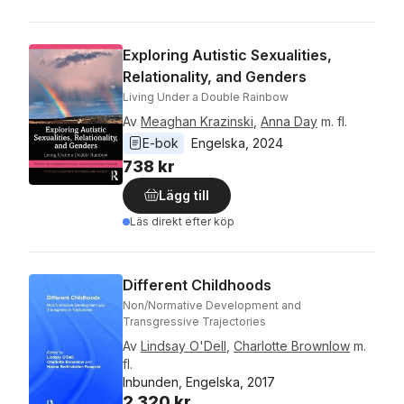
Exploring Autistic Sexualities,
Relationality, and Genders
Living Under a Double Rainbow
Av
Meaghan Krazinski
,
Anna Day
m. fl.
E-bok
Engelska
, 
2024
738 kr
Lägg till
Läs direkt efter köp
Different Childhoods
Non/Normative Development and
Transgressive Trajectories
Av
Lindsay O'Dell
,
Charlotte Brownlow
m.
fl.
Inbunden, Engelska, 2017
2 320 kr