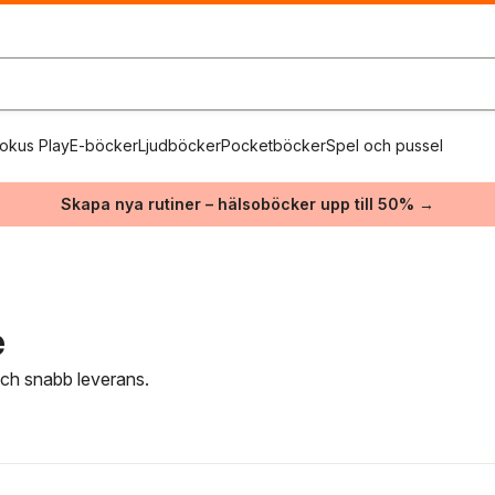
okus Play
E-böcker
Ljudböcker
Pocketböcker
Spel och pussel
Skapa nya rutiner – hälsoböcker upp till 50% →
e
 och snabb leverans.