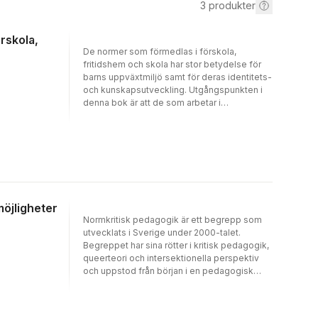
3
produkter
rskola,
De normer som förmedlas i förskola,
fritidshem och skola har stor betydelse för
barns uppväxtmiljö samt för deras identitets-
och kunskapsutveckling. Utgångspunkten i
denna bok är att de som arbetar i
pedagogisk verksamhet behöver kunskap
och färdigheter för att granska och förändra
normer som på olika sätt begränsar och
exkluderar. Ett normkritiskt perspektiv på och
i pedagogiskt arbete kan bidra till en
kontinuerlig reflektion som gör medvetenhet
och förändring möjlig.Boken tar sig an
teoretiska perspektiv på kön, klass, hudfärg,
möjligheter
funktionsvariation och sexualitet, erbjuder
Normkritisk pedagogik är ett begrepp som
reflektion kring profession och
utvecklats i Sverige under 2000-talet.
förhållningssätt samt fördjupar sig i
Begreppet har sina rötter i kritisk pedagogik,
didaktiska utmaningar och möjligheter.
queerteori och intersektionella perspektiv
Kapitlen ger rikligt med exempel på
och uppstod från början i en pedagogisk
normkritiskt pedagogiskt arbete och belyser
kontext som en reaktion mot det som
bland annat estetisk verksamhet i skolan,
beskrevs som en toleranspedagogisk
demokratiarbete med skolbiblioteket,
inriktning på inkluderings- och