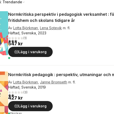
å:
Trendande
Normkritiska perspektiv i pedagogisk verksamhet : fö
fritidshem och skolans tidigare år
Av
Lotta Björkman
,
Lena Sotevik
m. fl.
Häftad, Svenska, 2023
(
1
)
3,0
utav 5 stjärnor. Totalt antal röster:
547 kr
Lägg i varukorg
Normkritisk pedagogik : perspektiv, utmaningar och 
Av
Lotta Björkman
,
Janne Bromseth
m. fl.
Häftad, Svenska, 2019
(
3
)
2,0
utav 5 stjärnor. Totalt antal röster:
427 kr
Lägg i varukorg
Skickas