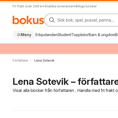
Fri frakt över 249 kr
•
Snabba leveranser
•
Billiga böcker
Sök bok, spel, pussel, penna...
Meny
Erbjudanden
Student
Topplistor
Barn & ungdom
B
Författare
Lena Sotevik
Lena Sotevik – författar
Visar alla böcker från författaren . Handla med fri frakt
Hoppa över filtreringsmeny