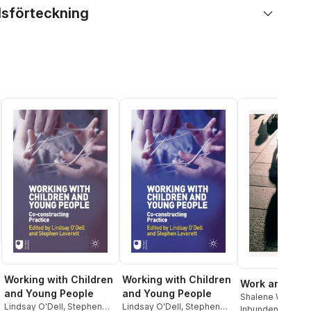
lsförteckning
Working with Children
Working with Children
Work and Iden
and Young People
and Young People
Shalene Werth
,
C
Lindsay O'Dell
,
Stephen
Lindsay O'Dell
,
Stephen
Brownlow
Inbunden
, 2018