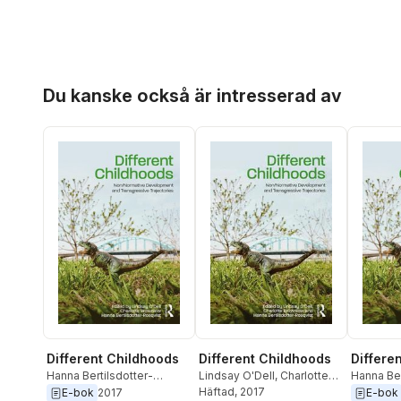
Hoppa över listan
Du kanske också är intresserad av
Different Childhoods
Different Childhoods
Differe
Hanna Bertilsdotter-
Lindsay O'Dell
,
Charlotte
Hanna Ber
Rosqvist
,
Charlotte
Brownlow
Häftad
, 2017
,
Hanna
Rosqvist
E-bok
2017
E-bok