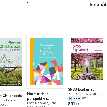
Innehål
SPSS Explained
Normkritiska
Peter C. Terry
,
Charlotte
nt Childhoods
Brownlow
,
Isabella
perspektiv i
E-bok
2023
tilsdotter-
McMurray
,
Perry R. Hinton
pedagogisk
Lotta Björkman
,
Lena
891 kr
,
Charlotte
2017