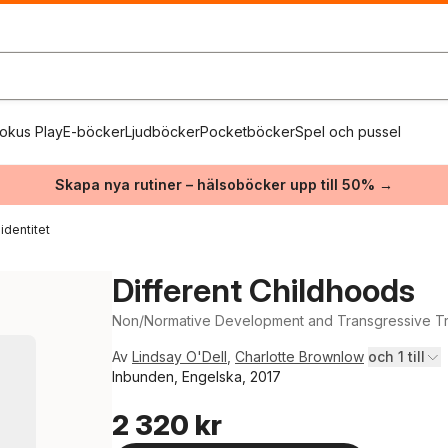
okus Play
E-böcker
Ljudböcker
Pocketböcker
Spel och pussel
Skapa nya rutiner – hälsoböcker upp till 50% →
identitet
Different Childhoods
Non/Normative Development and Transgressive Tr
Av
Lindsay O'Dell
,
Charlotte Brownlow
och 1 till
Inbunden, Engelska, 2017
2 320 kr