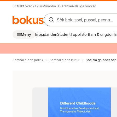
Fri frakt över 249 kr
•
Snabba leveranser
•
Billiga böcker
Sök bok, spel, pussel, penna...
Meny
Erbjudanden
Student
Topplistor
Barn & ungdom
B
Samhälle och politik
Samhälle och kultur
Sociala grupper och 