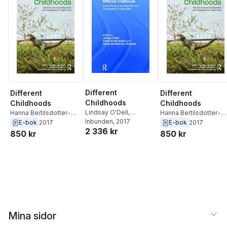
Different
Different
Different
Childhoods
Childhoods
Childhoods
Lindsay O'Dell
,
Hanna Bertilsdotter-
Hanna Bertilsdotter-
Charlotte Brownlow
Inbunden
, 2017
,
Rosqvist
,
Charlotte
Rosqvist
,
Charlotte
E-bok
2017
E-bok
2017
2 336 kr
Hanna Bertilsdotter-
Brownlow
,
Lindsay
Brownlow
,
Lindsay
850 kr
850 kr
Rosqvist
O'Dell
O'Dell
Mina sidor