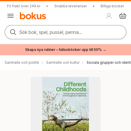
Fri frakt över 249 kr
•
Snabba leveranser
•
Billiga böcker
Sök bok, spel, pussel, penna...
Skapa nya rutiner – hälsoböcker upp till 50% →
Samhälle och politik
Samhälle och kultur
Sociala grupper och ident