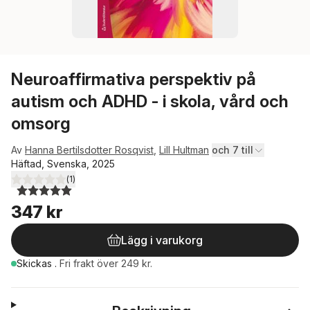
Neuroaffirmativa perspektiv på
autism och ADHD - i skola, vård och
omsorg
Av
Hanna Bertilsdotter Rosqvist
,
Lill Hultman
och 7 till
Häftad, Svenska, 2025
(
1
)
5,0
utav 5 stjärnor. Totalt antal röster:
347 kr
Lägg i varukorg
Skickas
.
Fri frakt över 249 kr.