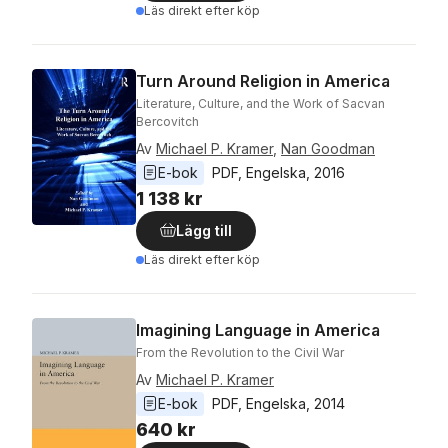
Läs direkt efter köp
Turn Around Religion in America
Literature, Culture, and the Work of Sacvan
Bercovitch
Av
Michael P. Kramer
,
Nan Goodman
E-bok
PDF
, 
Engelska
, 
2016
1 138 kr
Lägg till
Läs direkt efter köp
Imagining Language in America
From the Revolution to the Civil War
Av
Michael P. Kramer
E-bok
PDF
, 
Engelska
, 
2014
640 kr