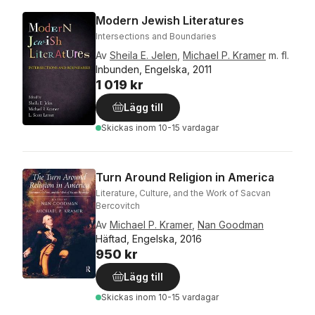
Modern Jewish Literatures
Intersections and Boundaries
Av
Sheila E. Jelen
,
Michael P. Kramer
m. fl.
Inbunden, Engelska, 2011
1 019 kr
Lägg till
Skickas
inom 10-15 vardagar
Turn Around Religion in America
Literature, Culture, and the Work of Sacvan
Bercovitch
Av
Michael P. Kramer
,
Nan Goodman
Häftad, Engelska, 2016
950 kr
Lägg till
Skickas
inom 10-15 vardagar