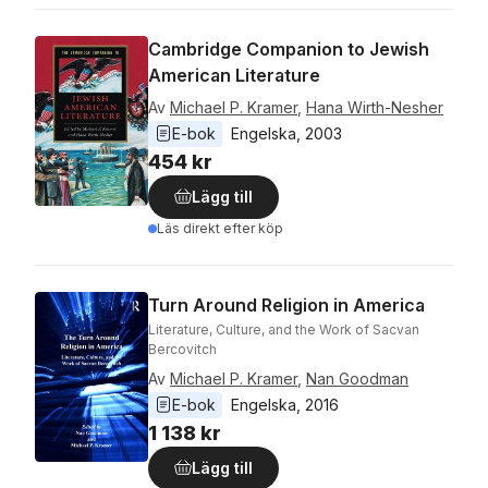
Cambridge Companion to Jewish
American Literature
Av
Michael P. Kramer
,
Hana Wirth-Nesher
E-bok
Engelska
, 
2003
454 kr
Lägg till
Läs direkt efter köp
Turn Around Religion in America
Literature, Culture, and the Work of Sacvan
Bercovitch
Av
Michael P. Kramer
,
Nan Goodman
E-bok
Engelska
, 
2016
1 138 kr
Lägg till