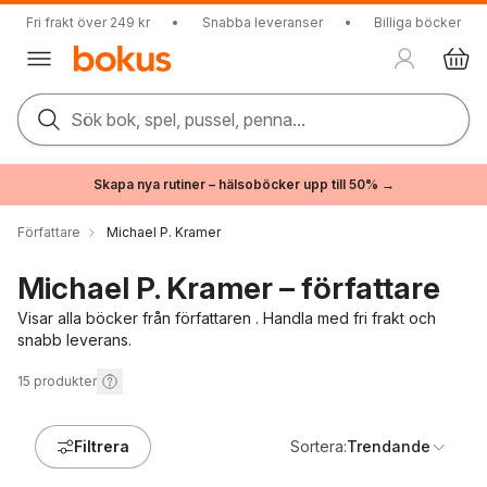
Fri frakt över 249 kr
•
Snabba leveranser
•
Billiga böcker
Sök bok, spel, pussel, penna...
Skapa nya rutiner – hälsoböcker upp till 50% →
Författare
Michael P. Kramer
Michael P. Kramer – författare
Visar alla böcker från författaren . Handla med fri frakt och
snabb leverans.
15
produkter
Filtrera
Sortera:
Trendande