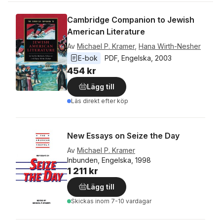
Cambridge Companion to Jewish
American Literature
Av
Michael P. Kramer
,
Hana Wirth-Nesher
E-bok
PDF
, 
Engelska
, 
2003
454 kr
Lägg till
Läs direkt efter köp
New Essays on Seize the Day
Av
Michael P. Kramer
Inbunden, Engelska, 1998
1 211 kr
Lägg till
Skickas
inom 7-10 vardagar