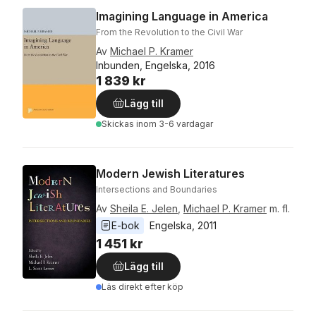
Imagining Language in America
From the Revolution to the Civil War
Av
Michael P. Kramer
Inbunden, Engelska, 2016
1 839 kr
Lägg till
Skickas
inom 3-6 vardagar
Modern Jewish Literatures
Intersections and Boundaries
Av
Sheila E. Jelen
,
Michael P. Kramer
m. fl.
E-bok
Engelska
, 
2011
1 451 kr
Lägg till
Läs direkt efter köp