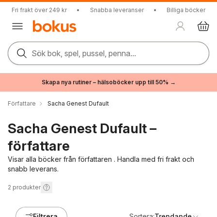
Fri frakt över 249 kr
•
Snabba leveranser
•
Billiga böcker
Sök bok, spel, pussel, penna...
Skapa nya rutiner – hälsoböcker upp till 50% →
Författare
Sacha Genest Dufault
Sacha Genest Dufault –
författare
Visar alla böcker från författaren . Handla med fri frakt och
snabb leverans.
2
produkter
Filtrera
Sortera:
Trendande