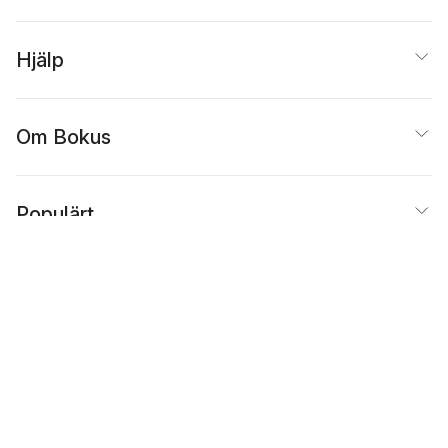
Hjälp
Om Bokus
Populärt
Inspiration
Bokus
@
Cookies
Anpassa cookies
Integritetspolicy
Köpvillkor