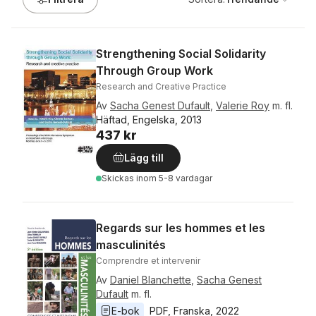
Strengthening Social Solidarity
Through Group Work
Research and Creative Practice
Av
Sacha Genest Dufault
,
Valerie Roy
m. fl.
Häftad, Engelska, 2013
437 kr
Lägg till
Skickas
inom 5-8 vardagar
Regards sur les hommes et les
masculinités
Comprendre et intervenir
Av
Daniel Blanchette
,
Sacha Genest
Dufault
m. fl.
E-bok
PDF
, 
Franska
, 
2022