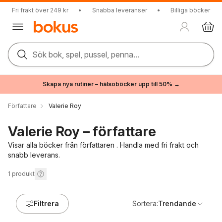
Fri frakt över 249 kr
•
Snabba leveranser
•
Billiga böcker
Sök bok, spel, pussel, penna...
Skapa nya rutiner – hälsoböcker upp till 50% →
Författare
Valerie Roy
Valerie Roy – författare
Visar alla böcker från författaren . Handla med fri frakt och
snabb leverans.
1
produkt
Filtrera
Sortera:
Trendande