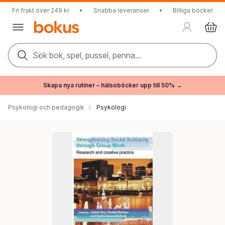
Fri frakt över 249 kr
•
Snabba leveranser
•
Billiga böcker
Sök bok, spel, pussel, penna...
Skapa nya rutiner – hälsoböcker upp till 50% →
Psykologi och pedagogik
Psykologi