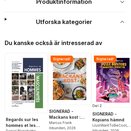
Produktinformation
Utforska kategorier
Hoppa över listan
Du kanske också är intresserad av
Signerad!
Signerad!
Del 2
SIGNERAD -
SIGNERAD -
Mackans kost :
Regards sur les
Kopians hämnd
Middagar och
Marcus Frank
hommes et les
IJustWantToBeCool
,
Inbunden
, 2026
matlådor
Joel Adolphson
Inbunden
, 2026
,
Emil
Daniel Blanchette
,