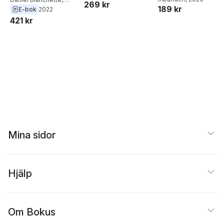
masculinités
269 kr
189 kr
Ejdemo Beer
,
Victor
Sacha Genest Dufault
,
E-bok
2022
Beer
Jean-Martin
421 kr
Deslauriers
,
Gilles
Tremblay
Mina sidor
Hjälp
Om Bokus