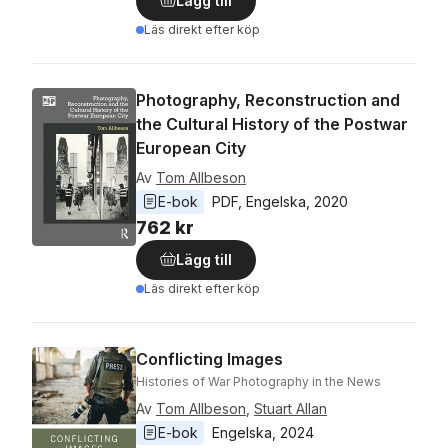
Lägg till
Läs direkt efter köp
Photography, Reconstruction and
the Cultural History of the Postwar
European City
Av
Tom Allbeson
E-bok
PDF
, 
Engelska
, 
2020
762 kr
Lägg till
Läs direkt efter köp
Conflicting Images
Histories of War Photography in the News
Av
Tom Allbeson
,
Stuart Allan
E-bok
Engelska
, 
2024