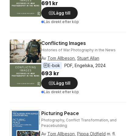
691 kr
Lägg till
Läs direkt efter köp
Conflicting Images
Histories of War Photography in the News
Av
Tom Allbeson
,
Stuart Allan
E-bok
PDF
, 
Engelska
, 
2024
693 kr
Lägg till
Läs direkt efter köp
Picturing Peace
Photography, Conflict Transformation, and
Peacebuilding
Av
Tom Allbeson
,
Pippa Oldfield
m. fl.