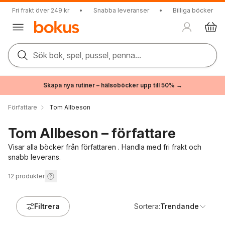
Fri frakt över 249 kr
•
Snabba leveranser
•
Billiga böcker
Sök bok, spel, pussel, penna...
Skapa nya rutiner – hälsoböcker upp till 50% →
Författare
Tom Allbeson
Tom Allbeson – författare
Visar alla böcker från författaren . Handla med fri frakt och
snabb leverans.
12
produkter
Filtrera
Sortera:
Trendande