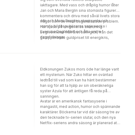
iakttagare. Med vass och dråplig humor låter
Jan och Maria Berglin sina stornästa figurer
kommentera och driva med såväl livets stora
Jan och Maria Berglins skarpsynta och
frågor som de mest bagatellartade problem.
roande bilder publiceras varje vecka i
Här bjuds på en generös blandning
Svenska Dagbladet och åtta andra
begivenheter från året som gick, från det
dagstidningar.
galopperande guldpriset till energikris,
sagotransor, lill-chefer och den senaste
Skarsgårdaren.
Eldkonungen Zukos mors öde har länge varit
ett mysterium. När Zuko hittar en oväntad
ledtråd till vad som kan ha hänt bestämmer
han sig för att ta hjälp av sin oberäkneliga
syster Azula för att äntligen få reda på
sanningen.
Avatar är en amerikansk fantasyserie i
mangastil, med action, humor och spännande
karaktärer. Böckerna tar vid där säsong tre av
den tecknade tv-serien slutar, och den nya
Netflix-seriens andra säsong är planerad att
släppas våren 2026.