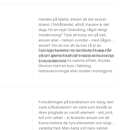
Handen på hjärtat, erkänn att det skaver
ibland. I förhållandet, alltså. Kanske är det
dags för en rejäl förändring, något riktigt
mindblowing? Tänk att börja om på nytt,
ensam eller – tanken svindlar – med någon
annan? Om du tror att du kan så är du
Fast kanske behöver du inte bryta upp från
halvvägs framme , för att citera Thomas Di
allt det gamla för att hitta nästa stora äventyr.
Leva – eller om det var Theodore Roosevelt
En ny hobby kan ha samma effekt. Krydda
som sa det först.
tillvaron med en kurs i fäktning,
tantrasexövningar eller studier i konstgjorda
språk. Låter det för jobbigt? Börja då med en
fika på altanen och att ge fan i mobilen en
stund. Läs den här boken i stället.
Fortsättningen på berättelsen om Aang, den
siste luftbändaren! I en värld som består av
riken präglade av varsitt element - eld, jord,
luft och vatten - är Avataren ensam om att
kunna hantera de fyra elementen och skapa
varaktig fred. Men Aang och hans vänner