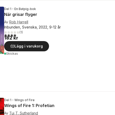
Del 1 - En Batpig-bok
När grisar flyger
Av
Rob Harrell
Inbunden, Svenska, 2022, 9-12 år
(
1
)
4,0
utav 5 stjärnor. Totalt antal röster:
182 kr
Lägg i varukorg
Skickas
Del 1 - Wings of Fire
Wings of Fire 1: Profetian
Av
Tui T. Sutherland