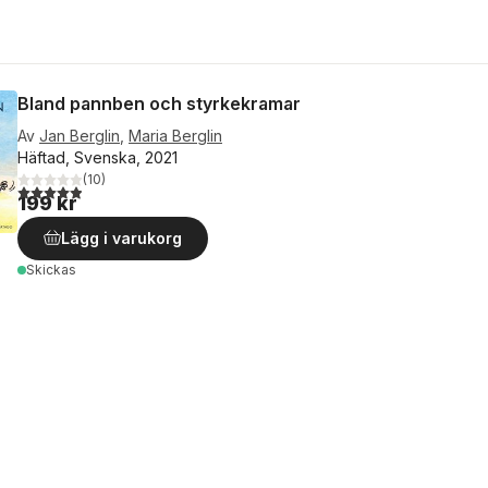
Bland pannben och styrkekramar
Av
Jan Berglin
,
Maria Berglin
Häftad, Svenska, 2021
(
10
)
4,9
utav 5 stjärnor. Totalt antal röster:
199 kr
Lägg i varukorg
Skickas