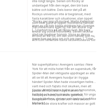
inte roligt längre. Serien om Rocky är
undantaget från den regel, den blir bara
bättre och bättre. Dels beror det på att
Rockys universum inte är begränsat, med
fasta karaktärer och situationer, utan öppet
"Rocky ger mig så mycket. Martin Kellerman
som livet självt är öppet: historierna hämtas
är en av vår tids bästa skildrare här i Sverige.
från Kellermans eget liv, när det ändrar sig,
[...] Oerhört bra på att fånga livet. Blir bara
ändrar sig också historierna. Serien tecknar
glad när jag läser honom. Vissa av dessa
en bild av vår tid, om det som händer just nu,
grejer kan jag läsa om och om igen. [...] Han
och som författare gärna skulle hugga av sig
blir bara bättre med åren. Jubileumsboken är
handen för att få tillgång till, för det är det
den perfekta julklappen!" - C-G Karlsson,
som är så förbannat svårt att få tag i: tonen i
SVT GoKväll
våra samtal, sakerna som sysselsätter oss,
kunskapen vi har om världen - Kellermans
gehör för denna ton är absolut."
När superhjältarna i Avengers samlas i New
York för att möta hotet från en superskurk, får
Spider-Man det viktigaste uppdraget av alla:
att se till att Avengers husdjur är i trygga
händer! Spider-Man hade visserligen hellre
varit med och fajtats mot skurken, men att
Spider-Man: Djurens hjälte! är en humoristisk,
passa allt från Nick Furys marsvin till
fartfylld och medryckande seriebok för unga
Hawkeyes hund, Iron Mans guldfisk,
superhjältefans, skriven och tecknad av Mike
åskguden Thors groda och Hulks axolotl
Maihack.
kräver både stora krafter och massor av gott
humör. Och pizza, om man kan hitta någon.