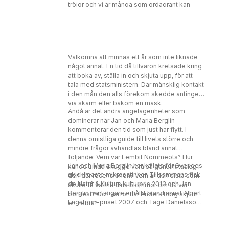
tröjor och vi är många som ordagrant kan
citera de mest klassiska formuleringarna.
Men att ägna fem dagar åt att läsa stripparna
på det här sättet, uppradade och hoptryckta
på sida efter sida, får mig att förstå att
Kellermans sanna genialitet är kontinuiteten,
Välkomna att minnas ett år som inte liknade
den intensiva produktionen under så lång
något annat. En tid då tillvaron kretsade kring
tid."
att boka av, ställa in och skjuta upp, för att
tala med statsministern. Där mänsklig kontakt
i den mån den alls förekom skedde antingen
via skärm eller bakom en mask.
Ändå är det andra angelägenheter som
dominerar när Jan och Maria Berglin
kommenterar den tid som just har flytt. I
denna omistliga guide till livets större och
mindre frågor avhandlas bland annat
följande: Vem var Lembit Nömmeots? Hur
Jan och Maria Berglin har kallats för Sveriges
kunde Linda Skugge vara så genuint taskig i
skickligaste mikrosatiriker. Tillsammans fick
den där recensionen? Vem är den sista som
de Natur & Kulturs kulturpris 2013 och Jan
skulle få vattna dina blommor om du var
Berglin har tidigare erhållit bland annat Albert
bortrest? Och varför har Anders Borg skjutit
Engström-priset 2007 och Tage Danielsson-
en zebra?
priset 2012.