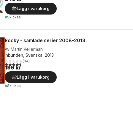
Lägg i varukorg
Skickas
Rocky - samlade serier 2008-2013
Av
Martin Kellerman
Inbunden, Svenska, 2013
(
34
)
4,6
utav 5 stjärnor. Totalt antal röster:
199 kr
Lägg i varukorg
Skickas