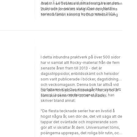
Avatar 1: Löftet tar vid där säsong tre av den
dras in i en oväntad konflikt mellan eldfursten
tecknade tv-serien slutar. Den nya Netflix-
Zuko och jordrikets kung Kuei om planerna
seriens första säsong hade premiär 2024.
för invånarna i kolonin Yu Dao. Medan Aang
och Katara försöker förhindra att ett nytt krig
bryter ut har Sokka fullt upp med att försvara
sin skola mot rivaliserande eldbändare.
Kommer Aang att lyckas skapa fred mellan
rikena i tid, utan att svika sin vän Zuko?
I detta inbundna praktverk på över 500 sidor
har vi samlat allt Rocky-material från de fem
senaste åren fram till 2013 - det är
dagsstrippsidor, enbildsskämt och helsidor
som varit publicerade i böcker, dagstidningar
och veckomagasin. Denna bok tar alltså vid
Författaren Karl Ove Knausgård har skrivit ett
där den förra jubileumsboken; "Rocky tio år -
förord i boken om fenomenet Rocky, han
samlade serier 1998-2008" slutade.
skriver bland annat:
"De flesta tecknade serier har en livstid å
högst några år, sen dör de, det vill säga att de
tappar det oväntade och inspirerande som
gör att vi skrattar åt dem. Universumet töms,
poängerna upprepas, det roliga blir rutin, och