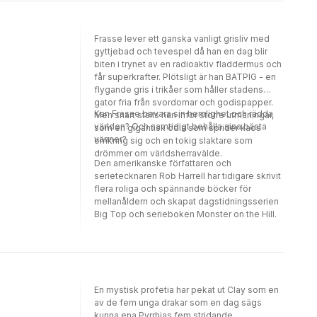
Frasse lever ett ganska vanligt grisliv med
gyttjebad och tevespel då han en dag blir
biten i trynet av en radioaktiv fladdermus och
får superkrafter. Plötsligt är han BATPIG - en
flygande gris i trikåer som håller stadens
gator fria från svordomar och godispapper.
Kan Frasse bevara sin hemlighet och rädda
Men snart ställs han inför större utmaningar,
världen? Och samtidigt behålla sina bästa
som en gigantisk ödla som sprider kaos
vänner?
omkring sig och en tokig slaktare som
drömmer om världsherravälde.
Den amerikanske författaren och
serietecknaren Rob Harrell har tidigare skrivit
flera roliga och spännande böcker för
mellanåldern och skapat dagstidningsserien
Big Top och serieboken Monster on the Hill.
En mystisk profetia har pekat ut Clay som en
av de fem unga drakar som en dag sägs
kunna ena Pyrrhias fem stridande