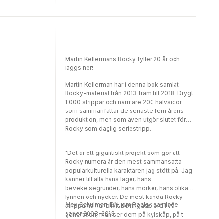
Martin Kellermans Rocky fyller 20 år och
läggs ner!
Martin Kellerman har i denna bok samlat
Rocky-material från 2013 fram till 2018. Drygt
1 000 strippar och närmare 200 halvsidor
som sammanfattar de senaste fem årens
produktion, men som även utgör slutet för
Rocky som daglig seriestripp.
"Det är ett gigantiskt projekt som gör att
Rocky numera är den mest sammansatta
populärkulturella karaktären jag stött på. Jag
känner till alla hans lager, hans
bevekelsegrunder, hans mörker, hans olika
lynnen och nycker. De mest kända Rocky-
Alex Schulman, DN, om Rocky: samlade
stripparna har blivit bevingade ord i vår
serier 2008-2013
generation, man ser dem på kylskåp, på t-