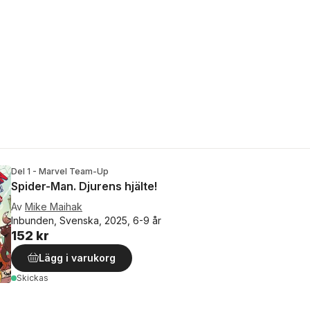
Del 1 - Marvel Team-Up
Spider-Man. Djurens hjälte!
Av
Mike Maihak
Inbunden, Svenska, 2025, 6-9 år
152 kr
Lägg i varukorg
Skickas