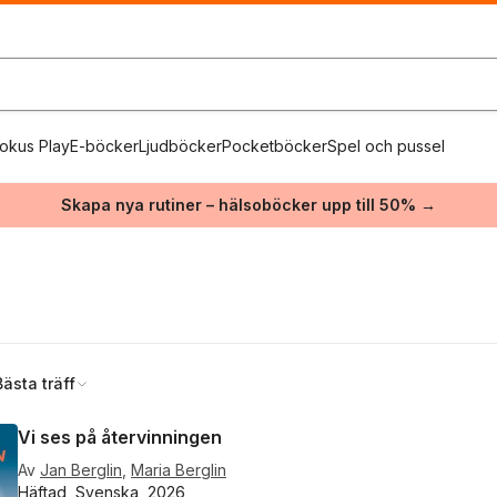
okus Play
E-böcker
Ljudböcker
Pocketböcker
Spel och pussel
Skapa nya rutiner – hälsoböcker upp till 50% →
"
Bästa träff
Vi ses på återvinningen
Av
Jan Berglin
,
Maria Berglin
Häftad, Svenska, 2026