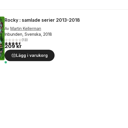
Rocky : samlade serier 2013-2018
Av
Martin Kellerman
Inbunden, Svenska, 2018
(
13
)
4,6
utav 5 stjärnor. Totalt antal röster:
209 kr
Lägg i varukorg