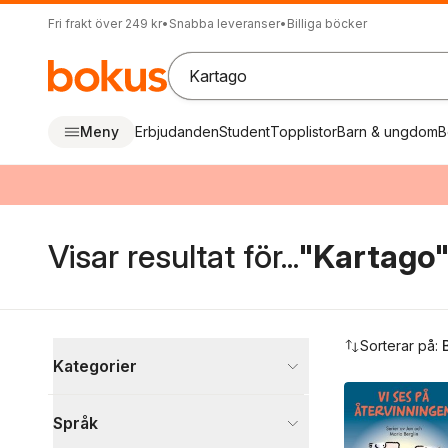
Fri frakt över 249 kr
•
Snabba leveranser
•
Billiga böcker
Meny
Erbjudanden
Student
Topplistor
Barn & ungdom
B
Visar resultat för...
"Kartago
Hoppa över filtreringsmeny
Sorterar på:
Kategorier
Böcker
Språk
Tecknade serier
137