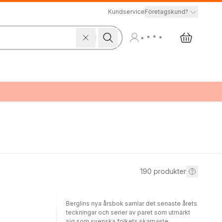
Kundservice
Företagskund?
190
produkter
Berglins nya årsbok samlar det senaste årets
teckningar och serier av paret som utmärkt
sig som svenska folkets skarpaste