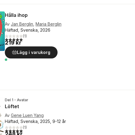
Hålla ihop
Av
Jan Berglin
,
Maria Berglin
Häftad, Svenska, 2026
(
1
)
5,0
utav 5 stjärnor. Totalt antal röster:
219 kr
Lägg i varukorg
Del 1 - Avatar
Löftet
Av
Gene Luen Yang
Häftad, Svenska, 2025, 9-12 år
(
1
)
5,0
utav 5 stjärnor. Totalt antal röster:
248 kr