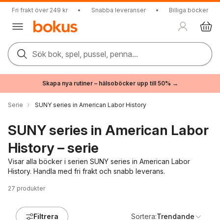
Fri frakt över 249 kr
•
Snabba leveranser
•
Billiga böcker
Sök bok, spel, pussel, penna...
Skapa nya rutiner – hälsoböcker upp till 50% →
Serie
SUNY series in American Labor History
SUNY series in American Labor
History – serie
Visar alla böcker i serien SUNY series in American Labor
History. Handla med fri frakt och snabb leverans.
27
produkter
Filtrera
Sortera:
Trendande